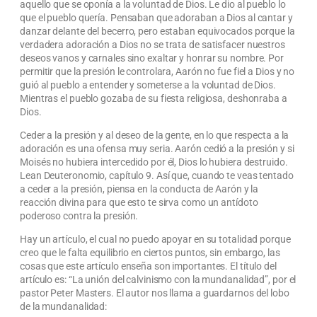
aquello que se oponía a la voluntad de Dios. Le dio al pueblo lo
que el pueblo quería. Pensaban que adoraban a Dios al cantar y
danzar delante del becerro, pero estaban equivocados porque la
verdadera adoración a Dios no se trata de satisfacer nuestros
deseos vanos y carnales sino exaltar y honrar su nombre. Por
permitir que la presión le controlara, Aarón no fue fiel a Dios y no
guió al pueblo a entender y someterse a la voluntad de Dios.
Mientras el pueblo gozaba de su fiesta religiosa, deshonraba a
Dios.
Ceder a la presión y al deseo de la gente, en lo que respecta a la
adoración es una ofensa muy seria. Aarón cedió a la presión y si
Moisés no hubiera intercedido por él, Dios lo hubiera destruido.
Lean Deuteronomio, capítulo 9. Así que, cuando te veas tentado
a ceder a la presión, piensa en la conducta de Aarón y la
reacción divina para que esto te sirva como un antídoto
poderoso contra la presión.
Hay un artículo, el cual no puedo apoyar en su totalidad porque
creo que le falta equilibrio en ciertos puntos, sin embargo, las
cosas que este artículo enseña son importantes. El título del
artículo es: “La unión del calvinismo con la mundanalidad”, por el
pastor Peter Masters. El autor nos llama a guardarnos del lobo
de la mundanalidad: