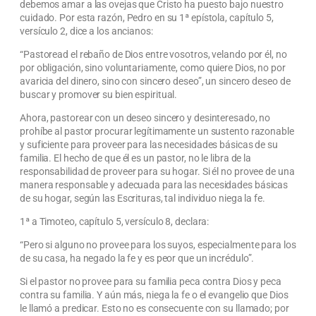
debemos amar a las ovejas que Cristo ha puesto bajo nuestro
cuidado. Por esta razón, Pedro en su 1ª epístola, capítulo 5,
versículo 2, dice a los ancianos:
“Pastoread el rebaño de Dios entre vosotros, velando por él, no
por obligación, sino voluntariamente, como quiere Dios, no por
avaricia del dinero, sino con sincero deseo”, un sincero deseo de
buscar y promover su bien espiritual.
Ahora, pastorear con un deseo sincero y desinteresado, no
prohíbe al pastor procurar legítimamente un sustento razonable
y suficiente para proveer para las necesidades básicas de su
familia. El hecho de que él es un pastor, no le libra de la
responsabilidad de proveer para su hogar. Si él no provee de una
manera responsable y adecuada para las necesidades básicas
de su hogar, según las Escrituras, tal individuo niega la fe.
1ª a Timoteo, capítulo 5, versículo 8, declara:
“Pero si alguno no provee para los suyos, especialmente para los
de su casa, ha negado la fe y es peor que un incrédulo”.
Si el pastor no provee para su familia peca contra Dios y peca
contra su familia. Y aún más, niega la fe o el evangelio que Dios
le llamó a predicar. Esto no es consecuente con su llamado; por