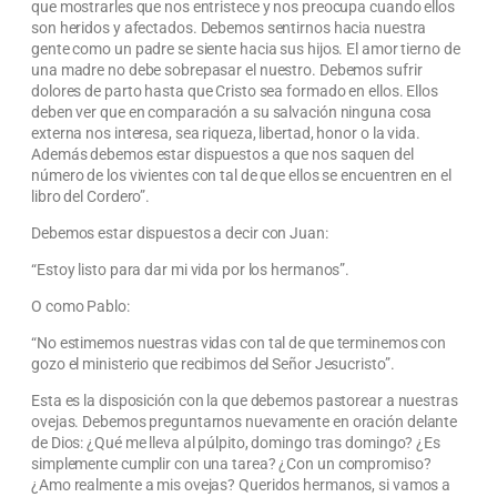
que mostrarles que nos entristece y nos preocupa cuando ellos
son heridos y afectados. Debemos sentirnos hacia nuestra
gente como un padre se siente hacia sus hijos. El amor tierno de
una madre no debe sobrepasar el nuestro. Debemos sufrir
dolores de parto hasta que Cristo sea formado en ellos. Ellos
deben ver que en comparación a su salvación ninguna cosa
externa nos interesa, sea riqueza, libertad, honor o la vida.
Además debemos estar dispuestos a que nos saquen del
número de los vivientes con tal de que ellos se encuentren en el
libro del Cordero”.
Debemos estar dispuestos a decir con Juan:
“Estoy listo para dar mi vida por los hermanos”.
O como Pablo:
“No estimemos nuestras vidas con tal de que terminemos con
gozo el ministerio que recibimos del Señor Jesucristo”.
Esta es la disposición con la que debemos pastorear a nuestras
ovejas. Debemos preguntarnos nuevamente en oración delante
de Dios: ¿Qué me lleva al púlpito, domingo tras domingo? ¿Es
simplemente cumplir con una tarea? ¿Con un compromiso?
¿Amo realmente a mis ovejas? Queridos hermanos, si vamos a