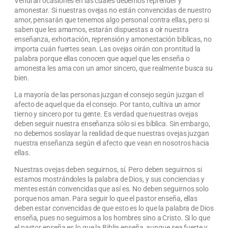
Vendrán ocasiones en las cuales debemos reprender y
amonestar. Si nuestras ovejas no están convencidas de nuestro
amor, pensarán que tenemos algo personal contra ellas, pero si
saben que les amamos, estarán dispuestas a oír nuestra
enseñanza, exhortación, reprensión y amonestación bíblicas, no
importa cuán fuertes sean. Las ovejas oirán con prontitud la
palabra porque ellas conocen que aquel que les enseña o
amonesta les ama con un amor sincero, que realmente busca su
bien.
La mayoría de las personas juzgan el consejo según juzgan el
afecto de aquel que da el consejo. Por tanto, cultiva un amor
tierno y sincero por tu gente. Es verdad que nuestras ovejas
deben seguir nuestra enseñanza sólo si es bíblica. Sin embargo,
no debemos soslayar la realidad de que nuestras ovejas juzgan
nuestra enseñanza según el afecto que vean en nosotros hacia
ellas.
Nuestras ovejas deben seguirnos, sí. Pero deben seguirnos si
estamos mostrándoles la palabra de Dios, y sus conciencias y
mentes están convencidas que así es. No deben seguirnos solo
porque nos aman. Para seguir lo que el pastor enseña, ellas
deben estar convencidas de que esto es lo que la palabra de Dios
enseña, pues no seguimos a los hombres sino a Cristo. Si lo que
el pastor enseña es lo que la Biblia enseña, aunque sea fuerte y