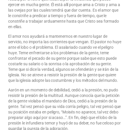
ejercer en mucha gente. Él está allí porque ama a Cristo y ama a
las ovejas por las cuales tendrá que dar cuenta. Es el amor que
le constriñe a predicar a tiempo y fuera de tiempo, que le
constriñe a trabajar arduamente hasta que Cristo sea formado
en ellas.
El amor nos ayudará a mantenernos en nuestro lugar de
servicio, no importa las corrientes que vengan. El pastor no huye
ante el lobo o el problema. El asalariado cuando ve el peligro
huye. Teme enfrentarse a los problemas de la gente, teme
confrontar el pecado de su gente porque sabe que esto puede
costarle su salario o la sonrisa o la aprobación de su gente.
Teme que si dice la verdad, algunos se ofenderán y se irán de la
iglesia. No se atreve a resistir la presión de la gente que quiere
que la iglesia adopte las costumbres y los métodos del mundo.
Aarón en un momento de debilidad, cedió a la presión, no pudo
resistir la presión de la multitud. Aunque conocía que la petición
de la gente violaba el mandato de Dios, cedió a la presión de la
gente. Tal vez pensó que su vida corría peligro, tal vez pensó que
su posición estaba en peligro, “Moisés no aparece, tal vez debo
preparar algo aquí por si acaso…”. En fin, dejó que el lobo de la
presión le infundiera temor y huyó de su deber, no fue celoso por
guardar la pureza de la adoración.