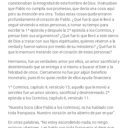
cuestionaban la integridad de este hombre de Dios. Insinuaban
que Pablo no cumplía sus promesas, que decía una cosa aquí
pero su intención era otra. Todas estas cosas quebrantaron
profundamente el corazón de Pablo. ¿Qué fue lo que le llevó a
seguir sirviendo a estas personas, a tomar su tiempo para
escribir la 1ª epístola y después la 2ª epístola a los Corintios, y
pensar bien sus argumentos? ¿Qué fue lo que llevó a este siervo
de Dios a tratar con sus hijos espirituales, quienes vinieron a la
verdad y fueron salvos por medio de su ministerio? ¿Qué fue lo
que lo mantuvo tratando con el corazón de estas personas?
Hermanos, fue un verdadero amor por ellos, un amor sacrificial y
desinteresado que se entrega a sí mismo a buscar el bien y la
felicidad de otros. Ciertamente no fue por algún beneficio
monetario, pues él no quiso recibir de ellos ayuda financiera.
1º Corintios, capítulo 9, versículo 15, aquello que le movió a
servirles fue un amor sincero, sacrificial y desinteresado.2ª
epístola a los Corintios, capítulo 6, versículo 11:
“Nuestra boca (dice Pablo a los corintios), os ha hablado con
toda franqueza. Nuestro corazón se ha abierto de par en par”.
En otras palabras, “No estoy escondiendo nada; no tengo
motivos ulteriores. Les hablo con toda franqueza al decir que