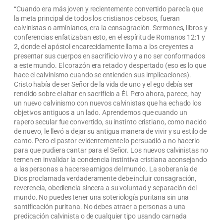
“Cuando era más joven y recientemente convertido parecía que
la meta principal de todos los cristianos celosos, fueran
calvinistas o arminianos, era la consagración. Sermones, libros y
conferencias enfatizaban esto, en el espíritu de Romanos 12:1 y
2, donde el apóstol encarecidamente llama a los creyentes a
presentar sus cuerpos en sacrificio vivo y a no ser conformados
a este mundo. El corazón era retado y despertado (eso es lo que
hace el calvinismo cuando se entienden sus implicaciones).
Cristo había de ser Señor de la vida de uno y el ego debía ser
rendido sobre el altar en sacrificio a Él. Pero ahora, parece, hay
un nuevo calvinismo con nuevos calvinistas que ha echado los
objetivos antiguos a un lado. Aprendemos que cuando un
rapero secular fue convertido, su instinto cristiano, como nacido
de nuevo, le llevó a dejar su antigua manera de vivir y su estilo de
canto. Pero el pastor evidentemente lo persuadió a no hacerlo
para que pudiera cantar para el Señor. Los nuevos calvinistas no
temen en invalidar la conciencia instintiva cristiana aconsejando
a las personas a hacerse amigos del mundo. La soberanía de
Dios proclamada verdaderamente debe incluir consagración,
reverencia, obediencia sincera a su voluntad y separación del
mundo. No puedes tener una soteriología puritana sin una
santificación puritana. No debes atraer a personas a una
predicación calvinista o de cualquier tipo usando carnada