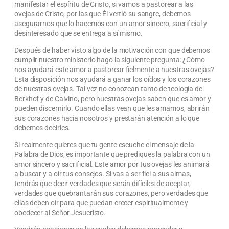
manifestar el espíritu de Cristo, si vamos a pastorear a las
ovejas de Cristo, por las que Él vertió su sangre, debemos
asegurarnos que lo hacemos con un amor sincero, sacrificial y
desinteresado que se entrega a sí mismo.
Después de haber visto algo de la motivación con que debemos
cumplir nuestro ministerio hago la siguiente pregunta: ¿Cómo
nos ayudará este amor a pastorear fielmente a nuestras ovejas?
Esta disposición nos ayudará a ganar los oídos y los corazones
de nuestras ovejas. Tal vez no conozcan tanto de teología de
Berkhof y de Calvino, pero nuestras ovejas saben que es amor y
pueden discernirlo. Cuando ellas vean que les amamos, abrirán
sus corazones hacia nosotros y prestarán atención a lo que
debemos decirles.
Si realmente quieres que tu gente escuche el mensaje de la
Palabra de Dios, es importante que prediques la palabra con un
amor sincero y sacrificial. Este amor por tus ovejas les animará
a buscar y a oír tus consejos. Si vas a ser fiel a sus almas,
tendrás que decir verdades que serán difíciles de aceptar,
verdades que quebrantarán sus corazones, pero verdades que
ellas deben oír para que puedan crecer espiritualmente y
obedecer al Señor Jesucristo.