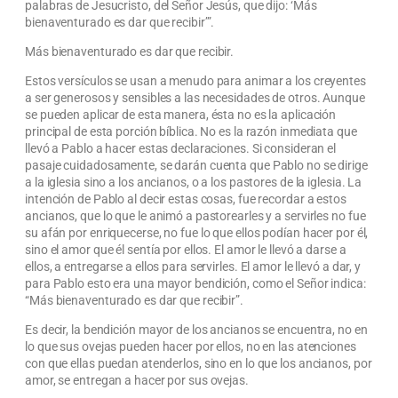
palabras de Jesucristo, del Señor Jesús, que dijo: ‘Más
bienaventurado es dar que recibir’”.
Más bienaventurado es dar que recibir.
Estos versículos se usan a menudo para animar a los creyentes
a ser generosos y sensibles a las necesidades de otros. Aunque
se pueden aplicar de esta manera, ésta no es la aplicación
principal de esta porción bíblica. No es la razón inmediata que
llevó a Pablo a hacer estas declaraciones. Si consideran el
pasaje cuidadosamente, se darán cuenta que Pablo no se dirige
a la iglesia sino a los ancianos, o a los pastores de la iglesia. La
intención de Pablo al decir estas cosas, fue recordar a estos
ancianos, que lo que le animó a pastorearles y a servirles no fue
su afán por enriquecerse, no fue lo que ellos podían hacer por él,
sino el amor que él sentía por ellos. El amor le llevó a darse a
ellos, a entregarse a ellos para servirles. El amor le llevó a dar, y
para Pablo esto era una mayor bendición, como el Señor indica:
“Más bienaventurado es dar que recibir”.
Es decir, la bendición mayor de los ancianos se encuentra, no en
lo que sus ovejas pueden hacer por ellos, no en las atenciones
con que ellas puedan atenderlos, sino en lo que los ancianos, por
amor, se entregan a hacer por sus ovejas.