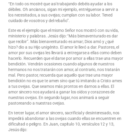
“En todo os mostré que así trabajando debéis ayudar a los
débiles. Oh ancianos, sigan mi ejemplo, entréguense a servir a
los necesitados, a sus ovejas; cumplan con su labor. Tened
cuidado de vosotros y del rebaño”.
Este es el ejemplo que el mismo Señor nos mostró con su vida,
ministerio y palabras. Jesús dijo: “Más bienaventurado es dar
que recibir”. Más bienaventurado es amar; Dios amó y ¿qué
hizo? dio a su Hijo unigénito. El amor le llevó a dar. Pastores, el
amor por sus ovejas les llevará a entregarse a ellas como deben
hacerlo. Recuerden que el darse por amor a ellas trae una mayor
bendición. Vendrán ocasiones cuando algunos de nuestros
hermanos no nos tratarán con amor, al contrario, nos tratarán
mal. Pero pastor, recuerda que aquello que trae una mayor
bendición no es que te amen sino que tú imitando a Cristo ames
a tus ovejas. Que seamos más prontos en darnos a ellas. El
amor sincero nos ayudará a ganar los oídos y corazones de
nuestras ovejas. En segundo lugar, nos animará a seguir
pastoreando a nuestras ovejas.
En tercer lugar, el amor sincero, sacrificial y desinteresado, nos
impedirá abandonar a las ovejas cuando ellas se encuentren en
dificultad o peligro. En Juan, capítulo 10, versículos 12 y 13,
Jesús dijo: