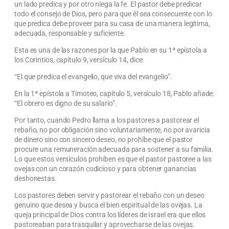
un lado predica y por otro niega la fe. El pastor debe predicar
todo el consejo de Dios, pero para que él sea consecuente con lo
que predica debe proveer para su casa de una manera legítima,
adecuada, responsable y suficiente.
Esta es una de las razones por la que Pablo en su 1ª epístola a
los Corintios, capítulo 9, versículo 14, dice:
“El que predica el evangelio, que viva del evangelio”.
En la 1ª epístola a Timoteo, capítulo 5, versículo 18, Pablo añade:
“El obrero es digno de su salario”.
Por tanto, cuando Pedro llama a los pastores a pastorear el
rebaño, no por obligación sino voluntariamente, no por avaricia
de dinero sino con sincero deseo, no prohíbe que el pastor
procure una remuneración adecuada para sostener a su familia.
Lo que estos versículos prohíben es que el pastor pastoree a las
ovejas con un corazón codicioso y para obtener ganancias
deshonestas.
Los pastores deben servir y pastorear el rebaño con un deseo
genuino que desea y busca el bien espiritual de las ovejas. La
queja principal de Dios contra los líderes de Israel era que ellos
pastoreaban para trasquilar y aprovecharse de las ovejas.