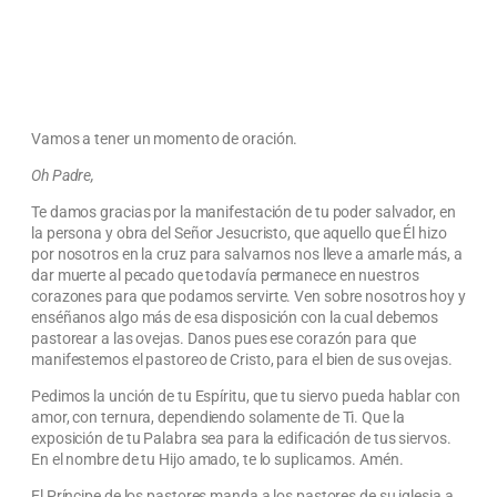
Vamos a tener un momento de oración.
Oh Padre,
Te damos gracias por la manifestación de tu poder salvador, en
la persona y obra del Señor Jesucristo, que aquello que Él hizo
por nosotros en la cruz para salvarnos nos lleve a amarle más, a
dar muerte al pecado que todavía permanece en nuestros
corazones para que podamos servirte. Ven sobre nosotros hoy y
enséñanos algo más de esa disposición con la cual debemos
pastorear a las ovejas. Danos pues ese corazón para que
manifestemos el pastoreo de Cristo, para el bien de sus ovejas.
Pedimos la unción de tu Espíritu, que tu siervo pueda hablar con
amor, con ternura, dependiendo solamente de Ti. Que la
exposición de tu Palabra sea para la edificación de tus siervos.
En el nombre de tu Hijo amado, te lo suplicamos. Amén.
El Príncipe de los pastores manda a los pastores de su iglesia a