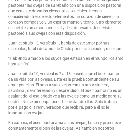
pastorear las ovejas de su rebaño con una disposición pastoral
que consiste de varios elementos esenciales. Hemos
considerado tres de estos elementos: un corazón de siervo, un
corazón compasivo y un espíritu manso y tierno. Otro elemento
esencial es un amor sacrificial y desinteresado. Jesucristo
pastoreó a sus ovejas con esta disposición.
Juan capítulo 13, versículo 1, habla de este amor por sus
discípulos, habla del amor de Cristo por sus discípulos, dice que:
“Habiendo amado a los suyos que estaban en el mundo, los amó
hasta el fin”.
Juan capítulo 10, versículos 7 al 18, enseña que el buen pastor
da su vida por las ovejas. Esta es la prueba contundente de su
amor por ellas. Él ama a sus ovejas con un amor sincero,
sacrificial, desinteresado y desprendido. El buen pastor no es un
asalariado; el asalariado ve a las ovejas como un medio para su
sostén. No se preocupa por el bienestar de ellas. Sólo trabaja
por el pago o la remuneración que recibirá, pero a él no le
importan las ovejas.
En cambio, el buen pastor ama a sus ovejas, busca y promueve
constantemente el bien de las ovejas. Así también nosotros