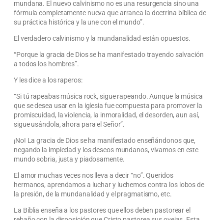
mundana. El nuevo calvinismo no es una resurgencia sino una
fórmula completamente nueva que arranca la doctrina bíblica de
su práctica histórica y la une con el mundo”.
El verdadero calvinismo y la mundanalidad están opuestos.
“Porque la gracia de Dios se ha manifestado trayendo salvación
a todos los hombres”.
Y les dice a los raperos:
“Si tú rapeabas música rock, sigue rapeando. Aunque la música
que se desea usar en la iglesia fue compuesta para promover la
promiscuidad, la violencia, la inmoralidad, el desorden, aun así,
sigue usándola, ahora para el Señor”.
¡No! La gracia de Dios se ha manifestado enseñándonos que,
negando la impiedad y los deseos mundanos, vivamos en este
mundo sobria, justa y piadosamente.
El amor muchas veces nos lleva a decir “no”. Queridos
hermanos, aprendamos a luchar y luchemos contra los lobos de
la presión, de la mundanalidad y el pragmatismo, etc.
La Biblia enseña a los pastores que ellos deben pastorear el
rebaño con la disposición que Cristo pastorea sus ovejas. Esta