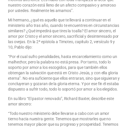
nuestro corazón está lleno de un afecto compasivo y amoroso
por ustedes. Realmente les amamos”.
Mi hermano, ¿qué es aquello que te llevará a continuar en el
ministerio año tras año, cuando te encuentres en circunstancias
similares? ¿Qué impedirá que tires la toalla? El amor sincero, el
amor por Cristo y el amor sincero, sacrificial y desinteresado por
las ovejas. En la 2ª epístola a Timoteo, capítulo 2, versículo 9 y
10, Pablo dijo:
“Por el cual sufro penalidades, hasta encarcelamiento como un
malhechor, pero la palabra no está presa. Por tanto, todo lo
soporto por amor a los escogidos, para que también ellos
obtengan la salvación que está en Cristo Jesús, y con ella gloria
eterna”. No era suficiente que ellos entraran, sino que siguieran y
concluyeran y gozaran de la gloria eterna. Y por ese fin él estaba
dispuesto a sufrir todo, todo lo soportó por amor a los elegidos.
En su libro “El pastor renovado”, Richard Baxter, describe este
amor sincero:
“Todo nuestro ministerio debe llevarse a cabo con un amor
tierno hacia nuestra gente. Tenemos que mostrarles que no
tenemos mayor placer que su progreso y prosperidad. Tenemos