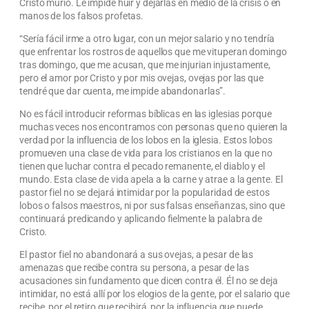
Cristo murió. Le impide huir y dejarlas en medio de la crisis o en
manos de los falsos profetas.
“Sería fácil irme a otro lugar, con un mejor salario y no tendría
que enfrentar los rostros de aquellos que me vituperan domingo
tras domingo, que me acusan, que me injurian injustamente,
pero el amor por Cristo y por mis ovejas, ovejas por las que
tendré que dar cuenta, me impide abandonarlas”.
No es fácil introducir reformas bíblicas en las iglesias porque
muchas veces nos encontramos con personas que no quieren la
verdad por la influencia de los lobos en la iglesia. Estos lobos
promueven una clase de vida para los cristianos en la que no
tienen que luchar contra el pecado remanente, el diablo y el
mundo. Esta clase de vida apela a la carne y atrae a la gente. El
pastor fiel no se dejará intimidar por la popularidad de estos
lobos o falsos maestros, ni por sus falsas enseñanzas, sino que
continuará predicando y aplicando fielmente la palabra de
Cristo.
El pastor fiel no abandonará a sus ovejas, a pesar de las
amenazas que recibe contra su persona, a pesar de las
acusaciones sin fundamento que dicen contra él. Él no se deja
intimidar, no está allí por los elogios de la gente, por el salario que
recibe, por el retiro que recibirá, por la influencia que puede