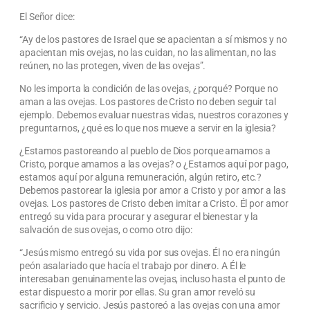
El Señor dice:
“Ay de los pastores de Israel que se apacientan a sí mismos y no
apacientan mis ovejas, no las cuidan, no las alimentan, no las
reúnen, no las protegen, viven de las ovejas”.
No les importa la condición de las ovejas, ¿porqué? Porque no
aman a las ovejas. Los pastores de Cristo no deben seguir tal
ejemplo. Debemos evaluar nuestras vidas, nuestros corazones y
preguntarnos, ¿qué es lo que nos mueve a servir en la iglesia?
¿Estamos pastoreando al pueblo de Dios porque amamos a
Cristo, porque amamos a las ovejas? o ¿Estamos aquí por pago,
estamos aquí por alguna remuneración, algún retiro, etc.?
Debemos pastorear la iglesia por amor a Cristo y por amor a las
ovejas. Los pastores de Cristo deben imitar a Cristo. Él por amor
entregó su vida para procurar y asegurar el bienestar y la
salvación de sus ovejas, o como otro dijo:
“Jesús mismo entregó su vida por sus ovejas. Él no era ningún
peón asalariado que hacía el trabajo por dinero. A Él le
interesaban genuinamente las ovejas, incluso hasta el punto de
estar dispuesto a morir por ellas. Su gran amor reveló su
sacrificio y servicio. Jesús pastoreó a las ovejas con una amor