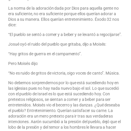
La norma de la adoración dada por Dios para aquella gente no
era suficiente, no era suficiente porque ellos querían adorar a
Dios a su manera. Ellos querían entretenimiento. Éxodo 32 nos
dice:
“El pueblo se sentó a comer y a beber y se levantó a regocijarse”.
Josué oyó el ruido del pueblo que gritaba, dijo a Moisés:
“Hay gritos de guerra en el campamento”.
Pero Moisés dijo:
“No es ruido de gritos de victoria, oigo voces de canto”. Música.
No debemos sorprendernos por lo que está sucediendo hoy en
las iglesias pues no hay nada nuevo bajo el sol. Lo que sucedió
con el pueblo de Israel es lo que está sucediendo hoy. Con
pretextos religiosos, se sientan a comer y a beber para ser
entretenidos. Moisés vio el becerro y las danzas. ¿Qué deseaba
el pueblo? Entretenimiento. Querían satisfacer su carne. La
adoración era un mero pretexto para ir tras sus verdaderas
intenciones. Aarón sucumbió a la presión del pueblo, dejó que el
lobo de la presión y del temor a los hombres le llevara a hacer