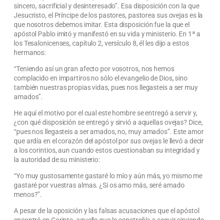
sincero, sacrificial y desinteresado”. Esa disposición con la que
Jesucristo, el Príncipe de los pastores, pastorea sus ovejas es la
que nosotros debemos imitar. Esta disposición fue la que el
apóstol Pablo imitó y manifestó en su vida y ministerio. En 1ª a
los Tesalonicenses, capítulo 2, versículo 8, él les dijo a estos
hermanos:
“Teniendo así un gran afecto por vosotros, nos hemos
complacido en impartiros no sólo el evangelio de Dios, sino
también nuestras propias vidas, pues nos llegasteis a ser muy
amados”.
He aquí el motivo por el cual este hombre se entregó a servir y,
¿con qué disposición se entregó y sirvió a aquellas ovejas? Dice,
“pues nos llegasteis a ser amados, no, muy amados”. Este amor
que ardía en el corazón del apóstol por sus ovejas le llevó a decir
a los corintios, aun cuando estos cuestionaban su integridad y
la autoridad de su ministerio:
“Yo muy gustosamente gastaré lo mío y aún más, yo mismo me
gastaré por vuestras almas. ¿Si os amo más, seré amado
menos?”.
A pesar de la oposición y las falsas acusaciones que el apóstol
encontró en Corinto, aquello que lo constreñía a seguir sirviendo