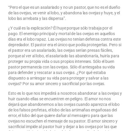
“Pero el que es un asalariado y no un pastor, que no es el dueño
de las ovejas, ve venir al lobo, y abandona las ovejas y huye, y el
lobo las arrebata y las dispersa”.
¿Y cuál es la explicación? Él huye porque sólo trabaja por el
pago. El enemigo principal y mortal de las ovejas en aquellos
días era el lobo rapaz. Las ovejas no tenían defensa contra este
depredador. El pastor era el único que podía protegerlas. Pero si
el pastor era un asalariado, las ovejas serían presas fáciles,
porque al ver al lobo, el asalariado las abandonaría, huiría para
proteger su propia vida o sus propios intereses. Sólo el buen
pastor permanecía con las ovejas. Sólo él arriesgaba su vida
para defender y rescatar a sus ovejas. ¿Por qué estaba
dispuesto a arriesgar su vida para proteger y salvar a las
ovejas? Por su amor sincero y sacrificial por las ovejas.
Esto es lo que nos impedirá a nosotros abandonar a las ovejas y
huir cuando ellas se encuentren en peligro. El amor no nos
dejará que abandonemos a las ovejas cuando aparezca el lobo
de los falsos profetas, el lobo de las artimañas engañosas del
error, el lobo del que quiere dañar al mensajero para que las
ovejas no escuchen el mensaje de su pastor. El amor sincero y
sacrificial impide al pastor huir y dejar a las ovejas por las que