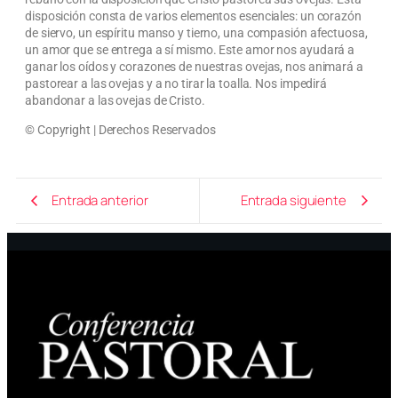
disposición consta de varios elementos esenciales: un corazón
de siervo, un espíritu manso y tierno, una compasión afectuosa,
un amor que se entrega a sí mismo. Este amor nos ayudará a
ganar los oídos y corazones de nuestras ovejas, nos animará a
pastorear a las ovejas y a no tirar la toalla. Nos impedirá
abandonar a las ovejas de Cristo.
© Copyright | Derechos Reservados
Entrada anterior
Entrada siguiente