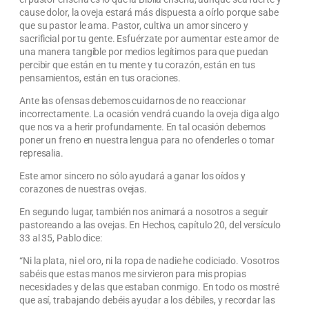
cause dolor, la oveja estará más dispuesta a oírlo porque sabe
que su pastor le ama. Pastor, cultiva un amor sincero y
sacrificial por tu gente. Esfuérzate por aumentar este amor de
una manera tangible por medios legítimos para que puedan
percibir que están en tu mente y tu corazón, están en tus
pensamientos, están en tus oraciones.
Ante las ofensas debemos cuidarnos de no reaccionar
incorrectamente. La ocasión vendrá cuando la oveja diga algo
que nos va a herir profundamente. En tal ocasión debemos
poner un freno en nuestra lengua para no ofenderles o tomar
represalia.
Este amor sincero no sólo ayudará a ganar los oídos y
corazones de nuestras ovejas.
En segundo lugar, también nos animará a nosotros a seguir
pastoreando a las ovejas. En Hechos, capítulo 20, del versículo
33 al 35, Pablo dice:
“Ni la plata, ni el oro, ni la ropa de nadie he codiciado. Vosotros
sabéis que estas manos me sirvieron para mis propias
necesidades y de las que estaban conmigo. En todo os mostré
que así, trabajando debéis ayudar a los débiles, y recordar las