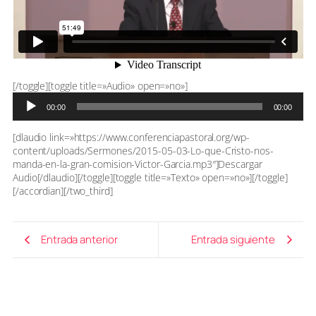
Reproductor
[/toggle][toggle title=»Audio» open=»no»]
de
00:00
00:00
audio
[dlaudio link=»https://www.conferenciapastoral.org/wp-
content/uploads/Sermones/2015-05-03-Lo-que-Cristo-nos-
manda-en-la-gran-comision-Victor-Garcia.mp3″]Descargar
Audio[/dlaudio][/toggle][toggle title=»Texto» open=»no»][/toggle]
[/accordian][/two_third]
Entrada anterior
Entrada siguiente