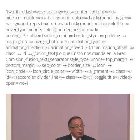
[two_third last=»yes» spacing=»yes» center_content=»no»
hide_on_mobile=»no» background_color=»» background_image=»»
background_repeat=»no-repeat» background_position=»left top»
hover_type=»none» link=»» border_position=»all»
border_size=»0px» border_color=»» border_style=»» padding=»»
margin_top=»» margin_bottom=»» animation_type=»»
animation_direction=»» animation_speed=»0.1″ animation_offset=»»
class=»» id=»»][fusion_text]Lo que Cristo nos manda en la Gran
Comisión[/fusion_text][separator style_type=»none» top_margin=»»
bottom_margin=»» sep_color=»» border_size=»» icon=»»
icon_circle=»» icon_circle_color=»» width=»» alignment=»» class=»»
id=»»][accordian divider_line=»» class=»» id=»»][toggle title=»Vídeo»
open=»no»]