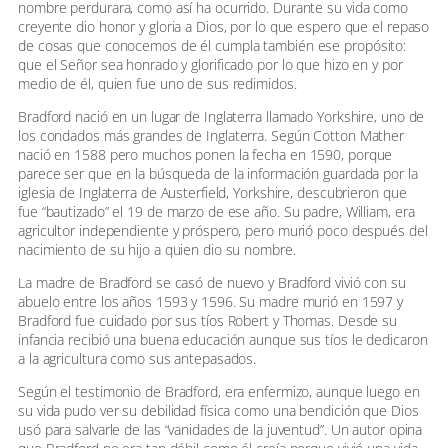
nombre perdurara, como así ha ocurrido. Durante su vida como
creyente dio honor y gloria a Dios, por lo que espero que el repaso
de cosas que conocemos de él cumpla también ese propósito:
que el Señor sea honrado y glorificado por lo que hizo en y por
medio de él, quien fue uno de sus redimidos.
Bradford nació en un lugar de Inglaterra llamado Yorkshire, uno de
los condados más grandes de Inglaterra. Según Cotton Mather
nació en 1588 pero muchos ponen la fecha en 1590, porque
parece ser que en la búsqueda de la información guardada por la
iglesia de Inglaterra de Austerfield, Yorkshire, descubrieron que
fue “bautizado” el 19 de marzo de ese año. Su padre, William, era
agricultor independiente y próspero, pero murió poco después del
nacimiento de su hijo a quien dio su nombre.
La madre de Bradford se casó de nuevo y Bradford vivió con su
abuelo entre los años 1593 y 1596. Su madre murió en 1597 y
Bradford fue cuidado por sus tíos Robert y Thomas. Desde su
infancia recibió una buena educación aunque sus tíos le dedicaron
a la agricultura como sus antepasados.
Según el testimonio de Bradford, era enfermizo, aunque luego en
su vida pudo ver su debilidad física como una bendición que Dios
usó para salvarle de las “vanidades de la juventud”. Un autor opina