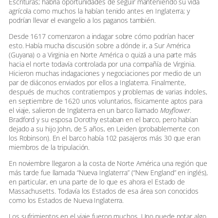
Escrituras; habría oportunidades de seguir manteniendo su vida
agrícola como muchos la habían tenido antes en Inglaterra; y
podrían llevar el evangelio a los paganos también.
Desde 1617 comenzaron a indagar sobre cómo podrían hacer
esto. Había mucha discusión sobre a dónde ir, a Sur América
(Guyana) o a Virginia en Norte América o quizá a una parte más
hacia el norte todavía controlada por una compañía de Virginia.
Hicieron muchas indagaciones y negociaciones por medio de un
par de diáconos enviados por ellos a Inglaterra. Finalmente,
después de muchos contratiempos y problemas de varias índoles,
en septiembre de 1620 unos voluntarios, físicamente aptos para
el viaje, salieron de Inglaterra en un barco llamado
Mayflower
.
Bradford y su esposa Dorothy estaban en el barco, pero habían
dejado a su hijo John, de 5 años, en Leiden (probablemente con
los Robinson). En el barco había 102 pasajeros más 30 que eran
miembros de la tripulación.
En noviembre llegaron a la costa de Norte América una región que
más tarde fue llamada “Nueva Inglaterra” (“New England” en inglés),
en particular, en una parte de lo que es ahora el Estado de
Massachusetts. Todavía los Estados de esa área son conocidos
como los Estados de Nueva Inglaterra.
Los sufrimientos en el viaje fueron muchos. Uno puede notar algo