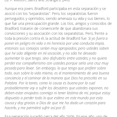
Aunque era joven, Bradford participaba en esta separación y se
asoció con los “separatistas”. Pero, los separatistas fueron
perseguidos y oprimidos, siendo amenaza su vida y sus bienes, lo
que fue una preocupación grande. Los tíos, amigos y conocidos de
Bradford, trataron de convencerle de que abandonara sus
convicciones y su asociación con los separatistas. Pero, frente a
toda la presión contra él, la actitud de Bradford fue:
Si yo fuera a
poner en peligro mi vida o mi herencia por una conducta impía,
entonces sus consejos serían muy apropiados; pero ustedes saben
que he sido diligente en mi vocación, y no sólo he deseado
aumentar lo que tengo, sino disfrutarlo entre ustedes; y no quiero
perder ese compañerismo con ustedes porque sería una cruz muy
pesada para llevar. Sin embargo, lo que tengo que preferir sobre
todo, aun sobre la vida misma, es el mantenimiento de una buena
conciencia y el caminar de la manera que Dios ha prescrito en su
Palabra. Por lo tanto, como la causa es buena por la cual
probablemente voy a sufrir los desastres que ustedes exponen, no
deben estar enojados conmigo ni tener lástima de mí, porque estoy
dispuesto a perder todo lo que estimo en este mundo por esta
causa y doy gracias a Dios de que me ha dado un corazón para
hacerlo, y me permitirá sufrir así por Él.
Esa separación sucedió cerca del año 1606. En ese año, uno de