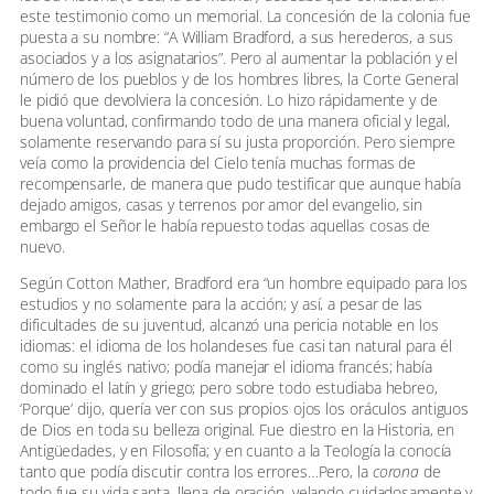
este testimonio como un memorial. La concesión de la colonia fue
puesta a su nombre: “A William Bradford, a sus herederos, a sus
asociados y a los asignatarios”. Pero al aumentar la población y el
número de los pueblos y de los hombres libres, la Corte General
le pidió que devolviera la concesión. Lo hizo rápidamente y de
buena voluntad, confirmando todo de una manera oficial y legal,
solamente reservando para sí su justa proporción. Pero siempre
veía como la providencia del Cielo tenía muchas formas de
recompensarle, de manera que pudo testificar que aunque había
dejado amigos, casas y terrenos por amor del evangelio, sin
embargo el Señor le había repuesto todas aquellas cosas de
nuevo.
Según Cotton Mather, Bradford era “un hombre equipado para los
estudios y no solamente para la acción; y así, a pesar de las
dificultades de su juventud, alcanzó una pericia notable en los
idiomas: el idioma de los holandeses fue casi tan natural para él
como su inglés nativo; podía manejar el idioma francés; había
dominado el latín y griego; pero sobre todo estudiaba hebreo,
‘Porque’ dijo, quería ver con sus propios ojos los oráculos antiguos
de Dios en toda su belleza original. Fue diestro en la Historia, en
Antigüedades, y en Filosofía; y en cuanto a la Teología la conocía
tanto que podía discutir contra los errores…Pero, la
corona
de
todo fue su vida santa, llena de oración, velando cuidadosamente y