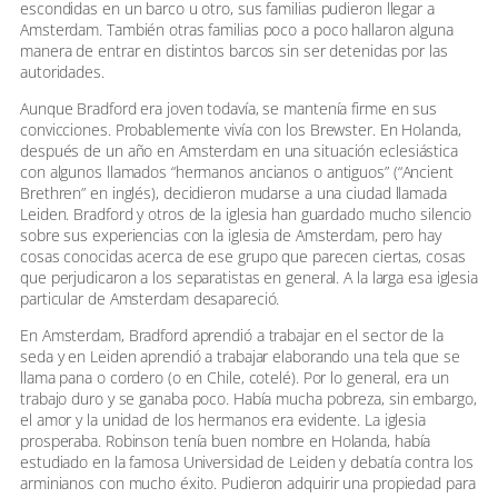
escondidas en un barco u otro, sus familias pudieron llegar a
Amsterdam. También otras familias poco a poco hallaron alguna
manera de entrar en distintos barcos sin ser detenidas por las
autoridades.
Aunque Bradford era joven todavía, se mantenía firme en sus
convicciones. Probablemente vivía con los Brewster. En Holanda,
después de un año en Amsterdam en una situación eclesiástica
con algunos llamados “hermanos ancianos o antiguos” (“Ancient
Brethren” en inglés), decidieron mudarse a una ciudad llamada
Leiden. Bradford y otros de la iglesia han guardado mucho silencio
sobre sus experiencias con la iglesia de Amsterdam, pero hay
cosas conocidas acerca de ese grupo que parecen ciertas, cosas
que perjudicaron a los separatistas en general. A la larga esa iglesia
particular de Amsterdam desapareció.
En Amsterdam, Bradford aprendió a trabajar en el sector de la
seda y en Leiden aprendió a trabajar elaborando una tela que se
llama pana o cordero (o en Chile, cotelé). Por lo general, era un
trabajo duro y se ganaba poco. Había mucha pobreza, sin embargo,
el amor y la unidad de los hermanos era evidente. La iglesia
prosperaba. Robinson tenía buen nombre en Holanda, había
estudiado en la famosa Universidad de Leiden y debatía contra los
arminianos con mucho éxito. Pudieron adquirir una propiedad para