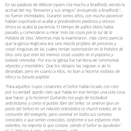
En las palabras de Willison (quien cita mucho a Bradford), viendo la
actitud del rey, “Brewster y sus amigos” (incluyendo a Bradford) “…
no fueron intimidados. Durante ‘
varios años, con mucha paciencia
’
habían soportado el acallar a ‘
predicadores piadosos y celosos
.’
Ahora se acabó la paciencia. El tiempo de paños tibios había
pasado, y comenzaron a mirar ‘
más las cosas por la luz de la
Palabra de Dios
.’ Mientras más la examinaron…más cierto parecía
que la Iglesia Anglicana era ‘
una mezcla profana de personas y
cosas
’ ningunas de las cuales tenían ‘
autorización en la Palabra de
Dios, sino que eran las mismas cosas usadas en el papismo y
todavía retenidas
.’ Por eso la Iglesia fue tan llena de ‘
ceremonias
abyectas y miserables
.’ Que los obispos las seguían si así lo
deseaban, pero en cuanto a ellos, no iban a ‘
hacerse esclavos de
ellos y su basura papista
.’
“Para aquellos ‘cuyos corazones el Señor había tocado con celo
por su verdad’ quedó claro que había en ese tiempo una sola cosa
que hacer, ¡y lo hicieron! Quitando ‘
ese yugo de esclavitud
anticristiana, y como el pueblo libre del Señor, se unieron (por un
pacto del Señor) en un relación eclesiástica (a church estate), en la
comunión del evangelio, para caminar en todos sus caminos
conocidos o que serían conocidos, conforme a sus esfuerzos más
valientes, no importa lo que costara, siendo el Señor su ayudador
.’
(G. F. Willison, Saints and Strangers, p49)