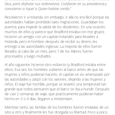
Dios, para disfrutar sus ordenanzas. Confiaron en su providencia y
conocieron a Aquel a Quien habían creído
.”
Resolvieron ir a Holanda, sin embargo, ir allá no era fácil porque las
autoridades habían prohibido tales migraciones. Guardaban los
puertos para impedir la salida de los disidentes. En una ocasión,
muchos de ellos (y parece que Bradford estaba con ese grupo)
hicieron un arreglo con un capitán holandés para llevarles a
Holanda, pero el hombre, después de recibir su dinero, les
entregó a las autoridades inglesas. La mayoría de ellos fueron
librados al cabo de un mes, pero 7 de los líderes fueron
procesados y luego multados.
Al año siguiente, hicieron otro esfuerzo (y Bradford estaba entre
ellos). Esa vez, los hombres subieron al barco antes de que las
mujeres y niños pudieran hacerlo, el capitán se vio amenazado por
las autoridades y zarpó con los varones, dejando a las mujeres y
niños. El viaje fue horrible, porque se levantó una tempestad tan
grande que todos pensaron que el barco se iba a hundir. Después
de casi 2 semanas de viaje, que practicamente pudieran haber
hecho en 3 o 4 días, llegaron a Amsterdam.
Mientras tanto, las familias de los hombres fueron enviadas de un
sitio a otro y finalmente les fue otorgada su libertad. Poco a poco,