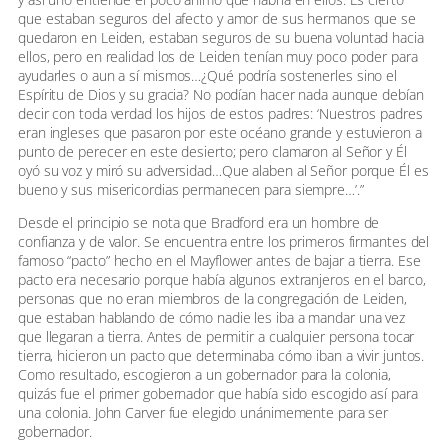
que estaban seguros del afecto y amor de sus hermanos que se
quedaron en Leiden, estaban seguros de su buena voluntad hacia
ellos, pero en realidad los de Leiden tenían muy poco poder para
ayudarles o aun a sí mismos…¿Qué podría sostenerles sino el
Espíritu de Dios y su gracia? No podían hacer nada aunque debían
decir con toda verdad los hijos de estos padres: ‘Nuestros padres
eran ingleses que pasaron por este océano grande y estuvieron a
punto de perecer en este desierto; pero clamaron al Señor y Él
oyó su voz y miró su adversidad…Que alaben al Señor porque Él es
bueno y sus misericordias permanecen para siempre…’.”
Desde el principio se nota que Bradford era un hombre de
confianza y de valor. Se encuentra entre los primeros firmantes del
famoso “pacto” hecho en el Mayflower antes de bajar a tierra. Ese
pacto era necesario porque había algunos extranjeros en el barco,
personas que no eran miembros de la congregación de Leiden,
que estaban hablando de cómo nadie les iba a mandar una vez
que llegaran a tierra. Antes de permitir a cualquier persona tocar
tierra, hicieron un pacto que determinaba cómo iban a vivir juntos.
Como resultado, escogieron a un gobernador para la colonia,
quizás fue el primer gobernador que había sido escogido así para
una colonia. John Carver fue elegido unánimemente para ser
gobernador.