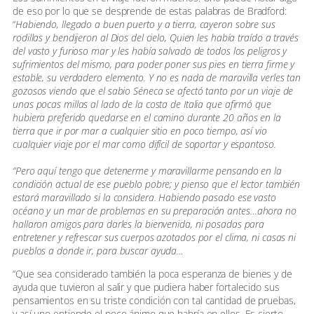
de eso por lo que se desprende de estas palabras de Bradford:
“
Habiendo, llegado a buen puerto y a tierra, cayeron sobre sus
rodillas y bendijeron al Dios del cielo, Quien les había traído a través
del vasto y furioso mar y les había salvado de todos los peligros y
sufrimientos del mismo, para poder poner sus pies en tierra firme y
estable, su verdadero elemento. Y no es nada de maravilla verles tan
gozosos viendo que el sabio Séneca se afectó tanto por un viaje de
unas pocas millas al lado de la costa de Italia que afirmó que
hubiera preferido quedarse en el camino durante 20 años en la
tierra que ir por mar a cualquier sitio en poco tiempo, así vio
cualquier viaje por el mar como difícil de soportar y espantoso.
“Pero aquí tengo que detenerme y maravillarme pensando en la
condición actual de ese pueblo pobre; y pienso que el lector también
estará maravillado si la considera. Habiendo pasado ese vasto
océano y un mar de problemas en su preparación antes…ahora no
hallaron amigos para darles la bienvenida, ni posadas para
entretener y refrescar sus cuerpos azotados por el clima, ni casas ni
pueblos a donde ir, para buscar ayuda…
“Que sea considerado también la poca esperanza de bienes y de
ayuda que tuvieron al salir y que pudiera haber fortalecido sus
pensamientos en su triste condición con tal cantidad de pruebas,
y así uno entiende el poco ánimo que habría en ellos. Es cierto