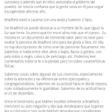
sucesivos y además aun en ellos asesoraba al gobierno del
pueblo). Se nota la confianza que la gente tenía en él para seguir
escogiéndole año tras año.
Bradford volvió a casarse con una viuda y tuvieron 2 hijos.
De Bradford se puede destacar a un hombre de fe, que siguió la
luz que tenía. Su preocupación era el alma más que el cuerpo . Su
historia es un documento de tremendo valor, pero no sirve para
exaltar la persona de Bradford sino para dar gloria a Dios. En ella
no hay descripciones de cómo eran las personas físicamente. No
sabemos si había entre ellos altos o bajos, flacos o gordos, con
pelo rubio o negro, calvo o de pelo largo, etc. Podemos leer
comentarios sobre la fe o la piedad, pero no sobre características
físicas.
Sabemos cosas sobre algunas de sus creencias, especialmente
sobre la adoración y las diferencias entre episcopales y
congregacionalistas. Sabemos de su actitud hacia el día de reposo,
cuán cuidadosamente lo guardaban. Sabemos de su actitud hacia
el 25 de diciembre.
Entre el testimonio que Mather escribió referente a Bradford,
mencionó su auto negación y dijo que dondequiera que la gente
lea su Historia (o sea, la de Mather) deseaba que consideraran