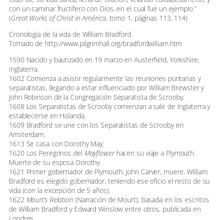
con un caminar fructífero con Dios, en el cual fue un ejemplo.”
(
Great Works of Christ in América
, tomo 1, páginas 113, 114)
Cronología de la vida de William Bradford
Tomado de http://www.pilgrimhall.org/bradfordwilliam.htm
1590 Nacido y bautizado en 19 marzo en Austerfield, Yorkshire,
Inglaterra.
1602 Comienza a asistir regularmente las reuniones puritanas y
separatistas, llegando a estar influenciado por William Brewster y
John Robinson de la Congregación Separatista de Scrooby.
1608 Los Separatistas de Scrooby comienzan a salir de Inglaterra y
establecerse en Holanda.
1609 Bradford se une con los Separatistas de Scrooby en
Amsterdam.
1613 Se casa con Dorothy May.
1620 Los Peregrinos del
Mayflower
hacen su viaje a Plymouth.
Muerte de su esposa Dorothy.
1621 Primer gobernador de Plymouth, John Carver, muere. William
Bradford es elegido gobernador, teniendo ese oficio el resto de su
vida (con la excepción de 5 años).
1622
Mourt’s Relation
(Narración de Mourt), basada en los escritos
de William Bradford y Edward Winslow entre otros, publicada en
Londres.