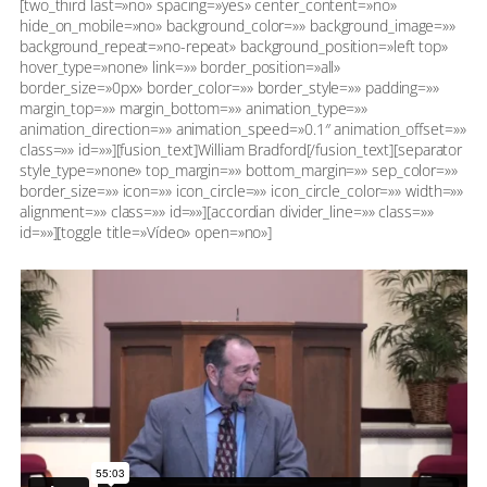
[two_third last=»no» spacing=»yes» center_content=»no»
hide_on_mobile=»no» background_color=»» background_image=»»
background_repeat=»no-repeat» background_position=»left top»
hover_type=»none» link=»» border_position=»all»
border_size=»0px» border_color=»» border_style=»» padding=»»
margin_top=»» margin_bottom=»» animation_type=»»
animation_direction=»» animation_speed=»0.1″ animation_offset=»»
class=»» id=»»][fusion_text]William Bradford[/fusion_text][separator
style_type=»none» top_margin=»» bottom_margin=»» sep_color=»»
border_size=»» icon=»» icon_circle=»» icon_circle_color=»» width=»»
alignment=»» class=»» id=»»][accordian divider_line=»» class=»»
id=»»][toggle title=»Vídeo» open=»no»]