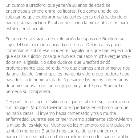
En cuanto a Bradford, que ya tenía 30 años de edad, se
encontraba siempre entre los líderes. Fue como uno de los
voluntarios que exploraron varias partes cerca del área donde el
barco estaba anclado. Estaban buscando la mejor ubicación para
establecer el pueblo.
En uno de esos viajes de exploración la esposa de Bradford se
cayó del barco y murió ahogada en el mar. Debido a los pocos
comentarios sobre ese incidente, hay algunos que han especulado
que ella se suicidó, cosa que hubiera causado mucha vergüenza y
dolor en la iglesia. No cabe duda de que Bradford sintió
profundamente esta pérdida. Y lo que citamos anteriormente nos
da una idea del ánimo que les mantenía y de lo que pudiera haber
pasado si la fe hubiera fallado. A pesar de los pocos comentarios,
debemos pensar que fue un golpe muy fuerte para Bradford el
perder a su compañera.
Después de escoger el sitio en el que establecerse, comenzaron
sus trabajos. Muchos tuvieron que quedarse en el barco, porque
no había casas. El invierno había comenzado y trajo mucha
enfermedad. Durante ese primer invierno solamente sobrevivieron
la mitad de los viajeros. Muchos de los miembros de la tripulación
también murieron. Bradford nos cuenta de un marinero en
particular que se había portado cruelmente con los santos y al fin,