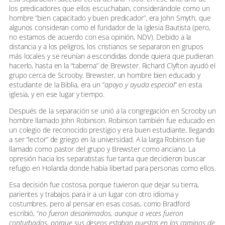
los predicadores que ellos escuchaban, considerándole como un
hombre “bien capacitado y buen predicador”, era John Smyth, que
algunos consideran como el fundador de la Iglesia Bautista (pero,
no estamos de acuerdo con esa opinión, NDV). Debido a la
distancia y a los peligros, los cristianos se separaron en grupos
más locales y se reunían a escondidas donde quiera que pudieran
hacerlo, hasta en la “taberna” de Brewster. Richard Clyfton ayudó el
grupo cerca de Scrooby. Brewster, un hombre bien educado y
estudiante de la Biblia, era un “
apoyo y ayuda especial
” en esta
iglesia, y en ese lugar y tiempo.
Después de la separación se unió a la congregación en Scrooby un
hombre llamado John Robinson. Robinson también fue educado en
un colegio de reconocido prestigio y era buen estudiante, llegando
a ser “lector” de griego en la universidad. A la larga Robinson fue
llamado como pastor del grupo y Brewster como anciano. La
opresión hacia los separatistas fue tanta que decidieron buscar
refugio en Holanda donde había libertad para personas como ellos.
Esa decisión fue costosa, porque tuvieron que dejar su tierra,
parientes y trabajos para ir a un lugar con otro idioma y
costumbres, pero al pensar en esas cosas, como Bradford
escribió, “
no fueron desanimados, aunque a veces fueron
conturbados, porque sus deseos estaban puestos en los caminos de