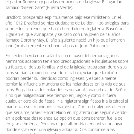
el pastor Robinson y para las reuniones de la iglesia. El lugar fue
llamado “Green Gate” (Puerta Verde).
Bradford prosperaba espiritualmente bajo ese ministerio. En el
año 1612 Bradford se hizo ciudadano de Leiden. Hizo arreglos para
vender los terrenos que había heredado en Inglaterra. Buscó un
lugar en el que vivir aparte y se casó con una joven de 16 años
llamado Dorothy May. El año siguiente nació un hijo que llamaron
John (probablemente en honor al pastor John Robinson).
En Leiden la vida no era fácil y con el paso del tiempo algunos
hermanos acabaron teniendo preocupaciones e inquietudes sobre
su futuro, el de sus familias y el de la iglesia: trabajaban duro y sus
hijos sufrían también de ese duro trabajo; veían que también
podrían perder su identidad como ingleses; y especialmente
temían la influencia mundana de los holandeses en la vida de sus
hijos. En particular los holandeses no santificaban el día del Señor
sino que malgastaban ese tiempo en juegos y como si fuera
cualquier otro día de fiesta. Ir a Inglaterra significaba ir a la cárcel si
mantenían sus reuniones separatistas. Con todo, algunos dijeron
que sería mejor vivir encarcelado en Inglaterra que seguir viviendo
en la pobreza de Holanda. La opción que consideraron fue la de
emigrar a América. Pensaban que allí podrían encontrar un lugar
donde establecer una iglesia y adorar a Dios conforme a las