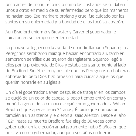
poco antes de morir, reconoció cómo los cristianos se cuidaban
unos a otros en medio de su enfermedad pero que los marineros
no hacían eso. Ese marinero profano y cruel fue cuidado por los
santos en su enfermedad y la bondad de ellos tocó su corazón.
Aun Bradford enfermó y Brewster y Carver el gobernador le
cuidaron en su tiempo de enfermedad.
La primavera llegó y con la ayuda de un indio llamado Squanto, los
Peregrinos sembraron maíz que habían encontrado allí, también
sembraron semillas que trajeron de Inglaterra. Squanto llegó a
ellos por la providencia de Dios y estaba constantemente al lado
de Bradford. Sin él, es muy posible que los Peregrinos no hubieran
sobrevivido, pero Dios hizo provisión para cuidar a aquellos que
querían honrarle en su iglesia.
Un día el gobernador Carver, después de trabajar en los campos,
se quejó de un dolor de cabeza, al poco tiempo entró en coma y
murió. La gente de la colonia escogió como gobernador a William
Bradford, que apenas tenía 31 años,. Él pidió que nombraran
también a un asistente y le dieron a Isaac Allerton. Desde el año
1621 hasta su muerte Bradford fue elegido 30 veces como
gobernador en la elección anual (solamente hubo 5 años en que
no sirvió como gobernador, aunque esos años no fueron