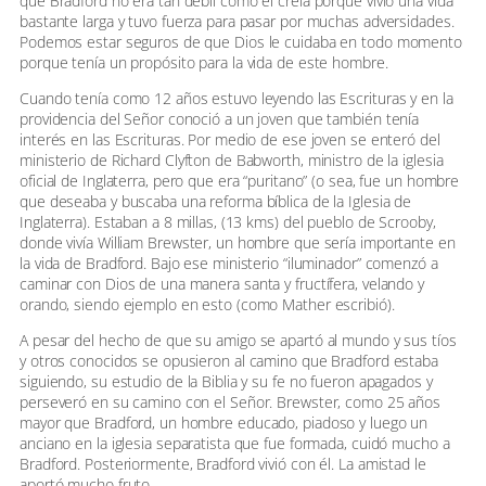
que Bradford no era tan débil como él creía porque vivió una vida
bastante larga y tuvo fuerza para pasar por muchas adversidades.
Podemos estar seguros de que Dios le cuidaba en todo momento
porque tenía un propósito para la vida de este hombre.
Cuando tenía como 12 años estuvo leyendo las Escrituras y en la
providencia del Señor conoció a un joven que también tenía
interés en las Escrituras. Por medio de ese joven se enteró del
ministerio de Richard Clyfton de Babworth, ministro de la iglesia
oficial de Inglaterra, pero que era “puritano” (o sea, fue un hombre
que deseaba y buscaba una reforma bíblica de la Iglesia de
Inglaterra). Estaban a 8 millas, (13 kms) del pueblo de Scrooby,
donde vivía William Brewster, un hombre que sería importante en
la vida de Bradford. Bajo ese ministerio “iluminador” comenzó a
caminar con Dios de una manera santa y fructífera, velando y
orando, siendo ejemplo en esto (como Mather escribió).
A pesar del hecho de que su amigo se apartó al mundo y sus tíos
y otros conocidos se opusieron al camino que Bradford estaba
siguiendo, su estudio de la Biblia y su fe no fueron apagados y
perseveró en su camino con el Señor. Brewster, como 25 años
mayor que Bradford, un hombre educado, piadoso y luego un
anciano en la iglesia separatista que fue formada, cuidó mucho a
Bradford. Posteriormente, Bradford vivió con él. La amistad le
aportó mucho fruto.