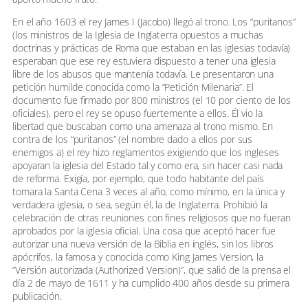
En el año 1603 el rey James I (Jacobo) llegó al trono. Los “puritanos”
(los ministros de la Iglesia de Inglaterra opuestos a muchas
doctrinas y prácticas de Roma que estaban en las iglesias todavía)
esperaban que ese rey estuviera dispuesto a tener una iglesia
libre de los abusos que mantenía todavía. Le presentaron una
petición humilde conocida como la “Petición Milenaria”. El
documento fue firmado por 800 ministros (el 10 por ciento de los
oficiales), pero el rey se opuso fuertemente a ellos. Él vio la
libertad que buscaban como una amenaza al trono mismo. En
contra de los “puritanos” (el nombre dado a ellos por sus
enemigos a) el rey hizo reglamentos exigiendo que los ingleses
apoyaran la iglesia del Estado tal y como era, sin hacer casi nada
de reforma. Exigía, por ejemplo, que todo habitante del país
tomara la Santa Cena 3 veces al año, como mínimo, en la única y
verdadera iglesia, o sea, según él, la de Inglaterra. Prohibió la
celebración de otras reuniones con fines religiosos que no fueran
aprobados por la iglesia oficial. Una cosa que aceptó hacer fue
autorizar una nueva versión de la Biblia en inglés, sin los libros
apócrifos, la famosa y conocida como King James Version, la
“Versión autorizada (Authorized Version)”, que salió de la prensa el
día 2 de mayo de 1611 y ha cumplido 400 años desde su primera
publicación.