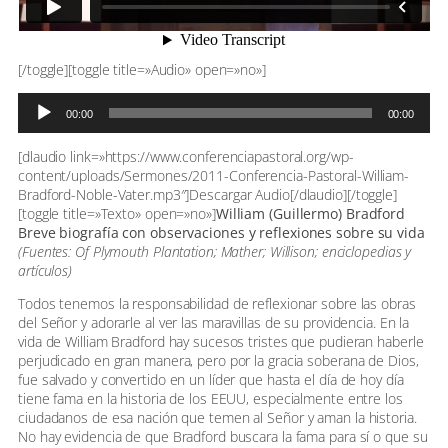
[/toggle][toggle title=»Audio» open=»no»]
Reproductor
00:00
00:00
de
audio
[dlaudio link=»https://www.conferenciapastoral.org/wp-
content/uploads/Sermones/2011-Conferencia-Pastoral-William-
Bradford-Noble-Vater.mp3″]Descargar Audio[/dlaudio][/toggle]
[toggle title=»Texto» open=»no»]
William (Guillermo) Bradford
Breve biografía con observaciones y reflexiones sobre su vida
(Fuentes: Of Plymouth Plantation; Mather; Willison; enciclopedias y
artículos)
Todos tenemos la responsabilidad de reflexionar sobre las obras
del Señor y adorarle al ver las maravillas de su providencia. En la
vida de William Bradford hay sucesos tristes que pudieran haberle
perjudicado en gran manera, pero por la gracia soberana de Dios,
fue salvado y convertido en un líder que hasta el día de hoy día
tiene fama en la historia de los EEUU, especialmente entre los
ciudadanos de esa nación que temen al Señor y aman la historia.
No hay evidencia de que Bradford buscara la fama para sí o que su