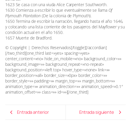
1623 Se casa con una viuda Alice Carpenter Southworth.
1630 Comienza a escribir lo que eventualmente se llama
Of
Plymouth Plantation
(De la colonia de Plymouth).
1650 Termina de escribir la narración, llegando hasta el año 1646,
y colocando una lista corriente de los pasajeros del Mayflower y su
condición actual en el año 1650.
1657 Muerte de Bradford.
© Copyright | Derechos Reservados[/toggle][/accordian]
[/two_third][one_third last=»yes» spacing=»yes»
center_content=»no» hide_on_mobile=»no» background_color=»»
background_image=»» background_repeat=»no-repeat»
background_position=»left top» hover_type=»none» link=»»
border_position=»all» border_size=»0px» border_color=»»
border_style=»» padding=»» margin_top=»» margin_bottom=»»
animation_type=»» animation_direction=»» animation_speed=»0.1″
animation_offset=»» class=»» id=»»][/one_third]
Entrada anterior
Entrada siguiente