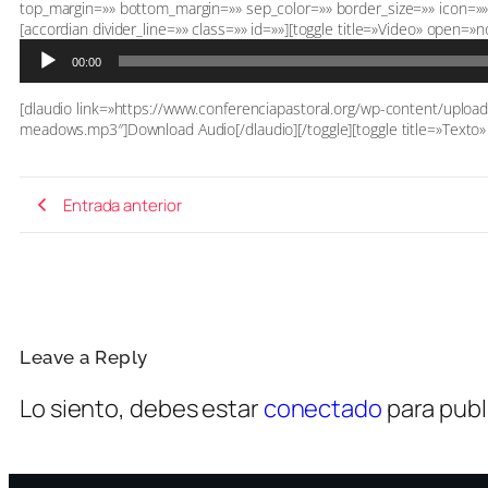
top_margin=»» bottom_margin=»» sep_color=»» border_size=»» icon=»» i
[accordian divider_line=»» class=»» id=»»][toggle title=»Video» open=»n
00:00
[dlaudio link=»https://www.conferenciapastoral.org/wp-content/upl
meadows.mp3″]Download Audio[/dlaudio][/toggle][toggle title=»Texto» 
Entrada anterior
Leave a Reply
Lo siento, debes estar
conectado
para publ