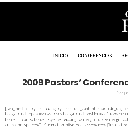
INICIO
CONFERENCIAS
AR
2009 Pastors’ Conferenc
9 de ju
[two_third last=»yes» spacing=»yes» center_content=»no» hide_on_m
background_repeat=»no-repeat» background_position=»left top» hover
border_color=»» border_style=»» padding=»» margin_top=»» margin_bo
animation_speed=»0.1″ animation_offset=»» class=»» id=»»][fusion_tex