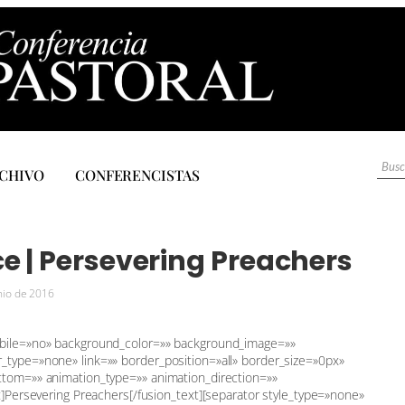
CHIVO
CONFERENCISTAS
e | Persevering Preachers
nio de 2016
obile=»no» background_color=»» background_image=»»
_type=»none» link=»» border_position=»all» border_size=»0px»
ttom=»» animation_type=»» animation_direction=»»
t]Persevering Preachers[/fusion_text][separator style_type=»none»