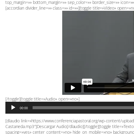
top_margin=»» bottom_margin=»» sep_color=»» border_size=»» icon=»» i
[accordian divider_line=»» class=»» id=»»][toggle title=»Vídeo» open=»n
Reproductor
[/toggle][toggle title=»Audio» open=»no»]
de
00:00
audio
[dlaudio link=»https://www.conferenciapastoral.org/wp-content/upl
Castaneda.mp3″]Descargar Audio[/dlaudio][/toggle][toggle title=»Texto
spacing=»yes» center_content=»no» hide_on_mobile=»no» backgroun