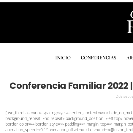
INICIO
CONFERENCIAS
AR
Conferencia Familiar 2022 |
2 de sept
[two_third last=»no» spacing=»yes» center_content=»no» hide_on_mo
background_repeat=»no-repeat» background_position=»left top» hover
border_color=»» border_style=»» padding=»» margin_top=»» margin_bo
animation_speed=»0.1″ animation_offset=»» class=»» id=»»][fusion_text