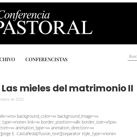
CHIVO
CONFERENCISTAS
 Las mieles del matrimonio II
iembre de 2022
bile=»no» background_color=»» background_image=»»
_type=»none» link=»» border_position=»all» border_size=»0px»
ttom=»» animation_type=»» animation_direction=»»
]Jorge E. Castañeda[/fusion_text][separator style_type=»none»