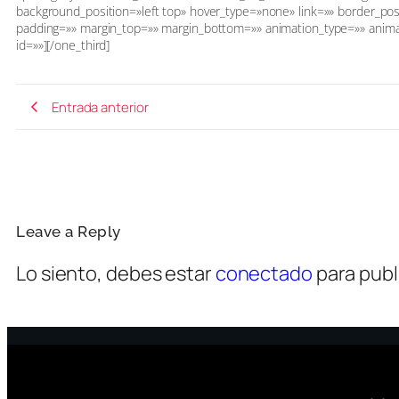
background_position=»left top» hover_type=»none» link=»» border_posi
padding=»» margin_top=»» margin_bottom=»» animation_type=»» animat
id=»»][/one_third]
Entrada anterior
Leave a Reply
Lo siento, debes estar
conectado
para publ