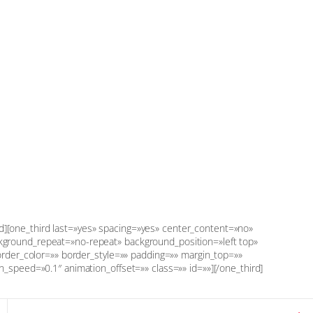
ird][one_third last=»yes» spacing=»yes» center_content=»no»
ground_repeat=»no-repeat» background_position=»left top»
order_color=»» border_style=»» padding=»» margin_top=»»
_speed=»0.1″ animation_offset=»» class=»» id=»»][/one_third]