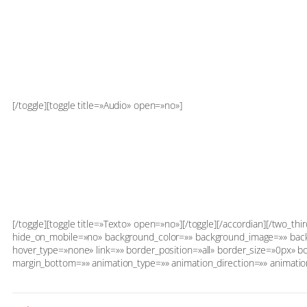
[/toggle][toggle title=»Audio» open=»no»]
[/toggle][toggle title=»Texto» open=»no»][/toggle][/accordian][/two_th
hide_on_mobile=»no» background_color=»» background_image=»» back
hover_type=»none» link=»» border_position=»all» border_size=»0px» b
margin_bottom=»» animation_type=»» animation_direction=»» animation