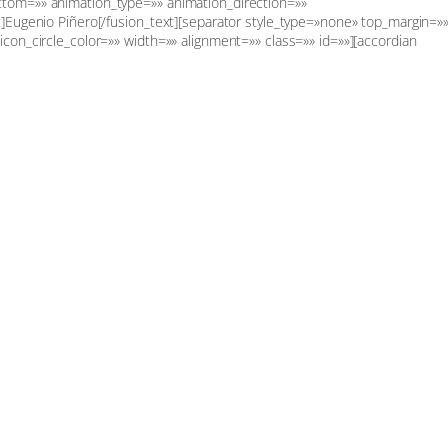
ttom=»» animation_type=»» animation_direction=»»
t]Eugenio Piñero[/fusion_text][separator style_type=»none» top_margin=»
con_circle_color=»» width=»» alignment=»» class=»» id=»»][accordian