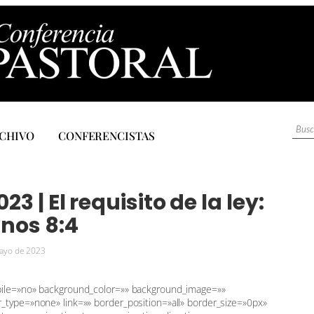
CHIVO
CONFERENCISTAS
3 | El requisito de la ley:
nos 8:4
ayo de 2023
bile=»no» background_color=»» background_image=»»
_type=»none» link=»» border_position=»all» border_size=»0px»