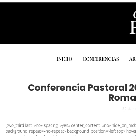
INICIO
CONFERENCIAS
AR
Conferencia Pastoral 202
Roma
22 de m
[two_third last=»no» spacing=»yes» center_content=»no» hide_on_mo
background_repeat=»no-repeat» background_position=»left top» hover