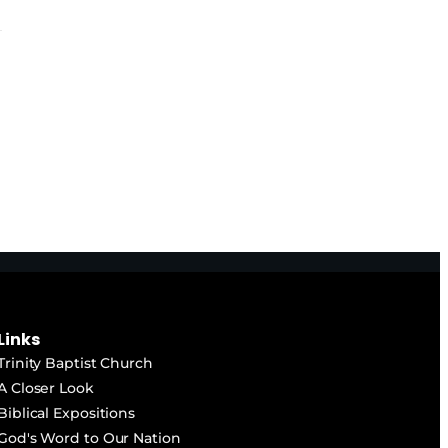
Links
Trinity Baptist Church
A Closer Look
Biblical Expositions
God's Word to Our Nation