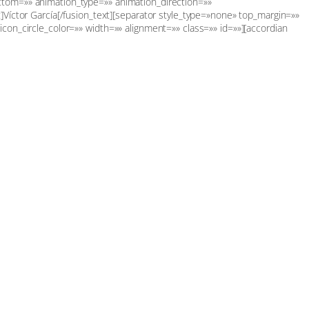
ttom=»» animation_type=»» animation_direction=»»
]Víctor García[/fusion_text][separator style_type=»none» top_margin=»»
con_circle_color=»» width=»» alignment=»» class=»» id=»»][accordian