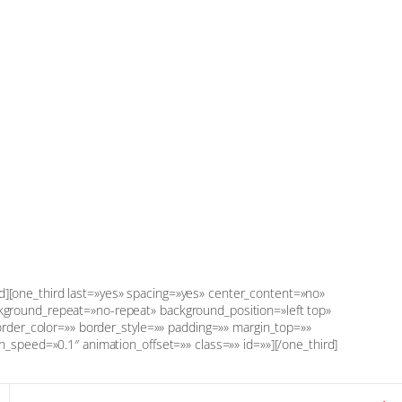
ird][one_third last=»yes» spacing=»yes» center_content=»no»
ground_repeat=»no-repeat» background_position=»left top»
order_color=»» border_style=»» padding=»» margin_top=»»
_speed=»0.1″ animation_offset=»» class=»» id=»»][/one_third]