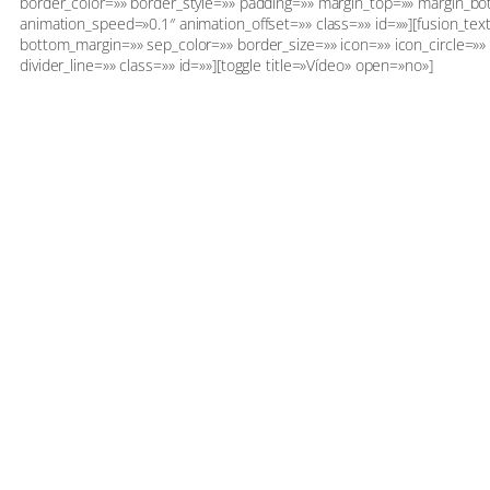
border_color=»» border_style=»» padding=»» margin_top=»» margin_bo
animation_speed=»0.1″ animation_offset=»» class=»» id=»»][fusion_text
bottom_margin=»» sep_color=»» border_size=»» icon=»» icon_circle=»» i
divider_line=»» class=»» id=»»][toggle title=»Vídeo» open=»no»]