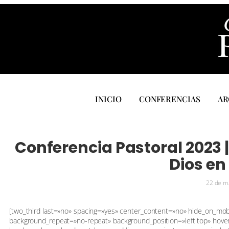
INICIO
CONFERENCIAS
AR
Conferencia Pastoral 2023 |
Dios en 
22 de m
[two_third last=»no» spacing=»yes» center_content=»no» hide_on_mo
background_repeat=»no-repeat» background_position=»left top» hover