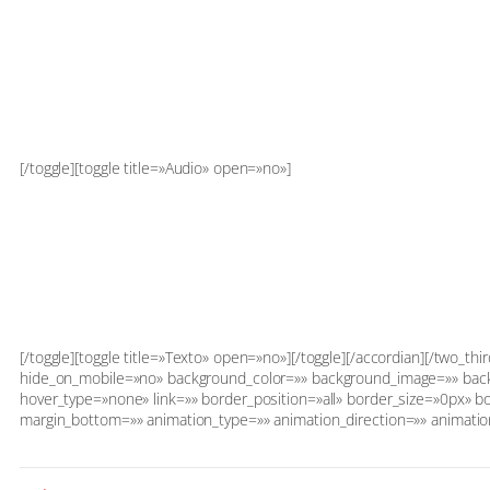
[/toggle][toggle title=»Audio» open=»no»]
[/toggle][toggle title=»Texto» open=»no»][/toggle][/accordian][/two_th
hide_on_mobile=»no» background_color=»» background_image=»» back
hover_type=»none» link=»» border_position=»all» border_size=»0px» b
margin_bottom=»» animation_type=»» animation_direction=»» animation