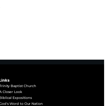
Links
Trinity Baptist Church
A Closer Look
Biblical Expositions
God's Word to Our Nation