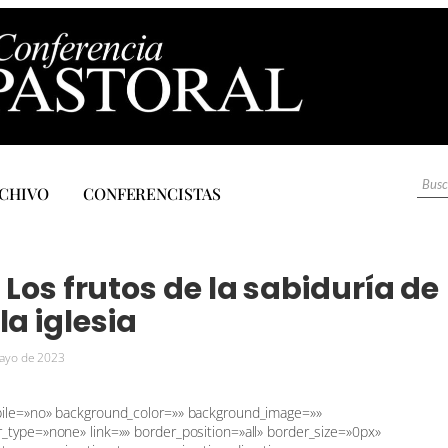
CHIVO
CONFERENCISTAS
 Los frutos de la sabiduría de
la iglesia
ayo de 2023
bile=»no» background_color=»» background_image=»»
_type=»none» link=»» border_position=»all» border_size=»0px»