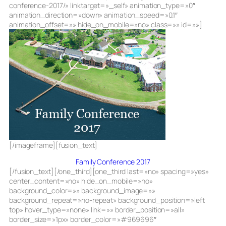
conference-2017/» linktarget=»_self» animation_type=»0″
animation_direction=»down» animation_speed=»0.1″
animation_offset=»» hide_on_mobile=»no» class=»» id=»»]
[/imageframe][fusion_text]
Family Conference 2017
[/fusion_text][/one_third][one_third last=»no» spacing=»yes»
center_content=»no» hide_on_mobile=»no»
background_color=»» background_image=»»
background_repeat=»no-repeat» background_position=»left
top» hover_type=»none» link=»» border_position=»all»
border_size=»1px» border_color=»#969696″