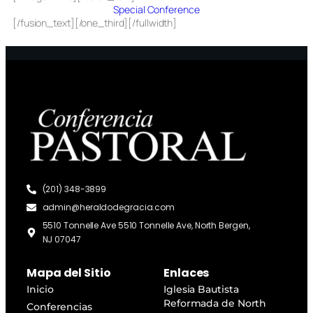
Special Conference
[/fusion_text][/one_third][/fullwidth]
(201) 348-3899
admin@heraldodegracia.com
5510 Tonnelle Ave 5510 Tonnelle Ave, North Bergen,
NJ 07047
Mapa del Sitio
Enlaces
Inicio
Iglesia Bautista
Reformada de North
Conferencias