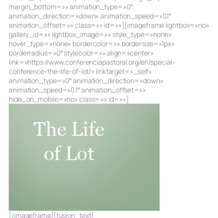
margin_bottom=»» animation_type=»0″
animation_direction=»down» animation_speed=»0.1″
animation_offset=»» class=»» id=»»][imageframe lightbox=»no»
gallery_id=»» lightbox_image=»» style_type=»none»
hover_type=»none» bordercolor=»» bordersize=»1px»
borderradius=»0″ stylecolor=»» align=»center»
link=»https://www.conferenciapastoral.org/en/special-
conference-the-life-of-lot/» linktarget=»_self»
animation_type=»0″ animation_direction=»down»
animation_speed=»0.1″ animation_offset=»»
hide_on_mobile=»no» class=»» id=»»]
[/imageframe][fusion_text]