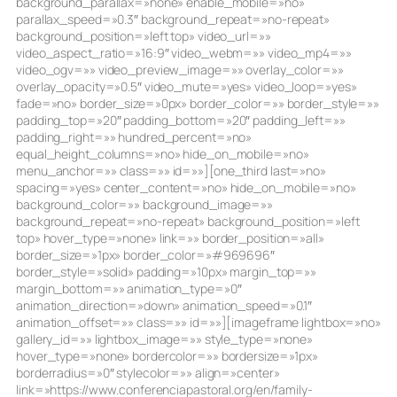
background_parallax=»none» enable_mobile=»no»
parallax_speed=»0.3″ background_repeat=»no-repeat»
background_position=»left top» video_url=»»
video_aspect_ratio=»16:9″ video_webm=»» video_mp4=»»
video_ogv=»» video_preview_image=»» overlay_color=»»
overlay_opacity=»0.5″ video_mute=»yes» video_loop=»yes»
fade=»no» border_size=»0px» border_color=»» border_style=»»
padding_top=»20″ padding_bottom=»20″ padding_left=»»
padding_right=»» hundred_percent=»no»
equal_height_columns=»no» hide_on_mobile=»no»
menu_anchor=»» class=»» id=»»][one_third last=»no»
spacing=»yes» center_content=»no» hide_on_mobile=»no»
background_color=»» background_image=»»
background_repeat=»no-repeat» background_position=»left
top» hover_type=»none» link=»» border_position=»all»
border_size=»1px» border_color=»#969696″
border_style=»solid» padding=»10px» margin_top=»»
margin_bottom=»» animation_type=»0″
animation_direction=»down» animation_speed=»0.1″
animation_offset=»» class=»» id=»»][imageframe lightbox=»no»
gallery_id=»» lightbox_image=»» style_type=»none»
hover_type=»none» bordercolor=»» bordersize=»1px»
borderradius=»0″ stylecolor=»» align=»center»
link=»https://www.conferenciapastoral.org/en/family-