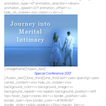
animation_type=»0″ animation_direction=»down»
animation_speed=»0.1″ animation_offset=»»
hide_on_mobile=»no» class=»» id=»»]
[/imageframe][fusion_text]
Special Conference 2007
[/fusion_text][/one_third][one_third last=»yes» spacing=»yes»
center_content=»no» hide_on_mobile=»no»
background_color=»» background_image=»»
background_repeat=»no-repeat» background_position=»left
top» hover_type=»none» link=»» border_position=»all»
border_size=»1px» border_color=»#969696″
border_style=»solid» padding=»10px» margin_top=»»