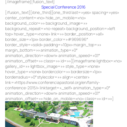
[/imageframe][fusion_text]
Special Conference 2016
[/fusion_text][/one_third][one_third last=»yes» spacing=»yes»
center_content=»no» hide_on_mobile=»no»
background_color=»» background_image=»»
background_repeat=»no-repeat» background_position=»left
top» hover_type=»none» link=»» border_position=»all»
border_size=»1px» border_color=»#969696″
border_style=»solid» padding=»10px» margin_top=»»
margin_bottom=»» animation_type=»0″
animation_direction=»down» animation_speed=»0.1″
animation_offset=»» class=»» id=»»][imageframe lightbox=»no»
gallery_id=»» lightbox_image=»» style_type=»none»
hover_type=»none» bordercolor=»» bordersize=»1px»
borderradius=»0″ stylecolor=»» align=»center»
link=»https://www.conferenciapastoral.org/en/family-
conference-2015/» linktarget=»_self» animation_type=»0″
animation_direction=»down» animation_speed=»0.1″
animation_offset=»» hide_on_mobile=»no» class=»» id=»»]