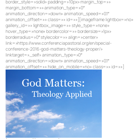
border_style=»solid» padding=»10px» margin_top=»»
margin_bottom=»» animation_type=»0″
animation_direction=»down» animation_speed=»0.1″
animation_offset=»» class=»» id=»»][imageframe lightbox=»no»
gallery_id=»» lightbox_image=»» style_type=»none»
hover_type=»none» bordercolor=»» bordersize=»1px»
borderradius=»0″ stylecolor=»» align=»center»
link=»https://www.conferenciapastoral.org/en/special-
conference-2016-god-matters-theology-proper/»
linktarget=»_self» animation_type=»0″
animation_direction=»down» animation_speed=»0.1″
animation_offset=»» hide_on_mobile=»no» class=»» id=»»]