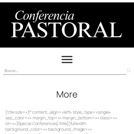
More
[title size=»3″ content_align=»left» style_type=»single»
sep_color=»» margin_top=»» margin_bottom=»» class=»»
id=»»]Special Conferences[/title][fullwidth
background_color=»» background_image=»»