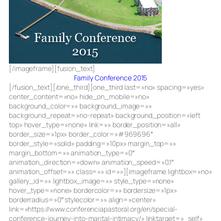
[/imageframe][fusion_text]
Family Conference 2015
[/fusion_text][/one_third][one_third last=»no» spacing=»yes»
center_content=»no» hide_on_mobile=»no»
background_color=»» background_image=»»
background_repeat=»no-repeat» background_position=»left
top» hover_type=»none» link=»» border_position=»all»
border_size=»1px» border_color=»#969696″
border_style=»solid» padding=»10px» margin_top=»»
margin_bottom=»» animation_type=»0″
animation_direction=»down» animation_speed=»0.1″
animation_offset=»» class=»» id=»»][imageframe lightbox=»no»
gallery_id=»» lightbox_image=»» style_type=»none»
hover_type=»none» bordercolor=»» bordersize=»1px»
borderradius=»0″ stylecolor=»» align=»center»
link=»https://www.conferenciapastoral.org/en/special-
conference-journey-into-marital-intimacy/» linktarget=»_self»