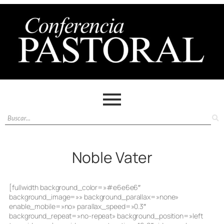
Noble Vater
[fullwidth background_color=»#e6e6e6″
background_image=»» background_parallax=»none»
enable_mobile=»no» parallax_speed=»0.3″
background_repeat=»no-repeat» background_position=»left