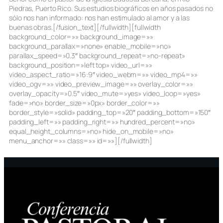
Piedras, Puerto Rico. Sus estudios biográficos en años pasados no
sólo nos han informado: nos han estimulado al amor y a las
buenas obras.[/fusion_text][/fullwidth][fullwidth
background_color=»» background_image=»»
background_parallax=»none» enable_mobile=»no»
parallax_speed=»0.3″ background_repeat=»no-repeat»
background_position=»left top» video_url=»»
video_aspect_ratio=»16:9″ video_webm=»» video_mp4=»»
video_ogv=»» video_preview_image=»» overlay_color=»»
overlay_opacity=»0.5″ video_mute=»yes» video_loop=»yes»
fade=»no» border_size=»0px» border_color=»»
border_style=»solid» padding_top=»20″ padding_bottom=»150″
padding_left=»» padding_right=»» hundred_percent=»no»
equal_height_columns=»no» hide_on_mobile=»no»
menu_anchor=»» class=»» id=»»][/fullwidth]