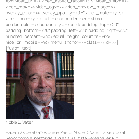
top» video_url=»» video_aspect_ratio=»16:9″ video_webm=»»
video_mp4=»» video_ogv=»» video_preview_image=»»
overlay_color=»» overlay_opacity=»0.5″ video_mute=»yes»
video_loop=»yes» fade=»no» border_size=»0px»
border_color=»» border_style=»solid» padding_top=»20″
padding_bottom=»20″ padding_left=»20″ padding_right=»20″
hundred_percent=»no» equal_height_columns=»no»
hide_on_mobile=»no» menu_anchor=»» class=»» id=»»]
[fusion_text]
Noble D. Vater
Hace más de 40 años que el Pastor Noble D. Vater ha servido al
Señor como el pastor de la Iglesia Bautista Bereana, en Río