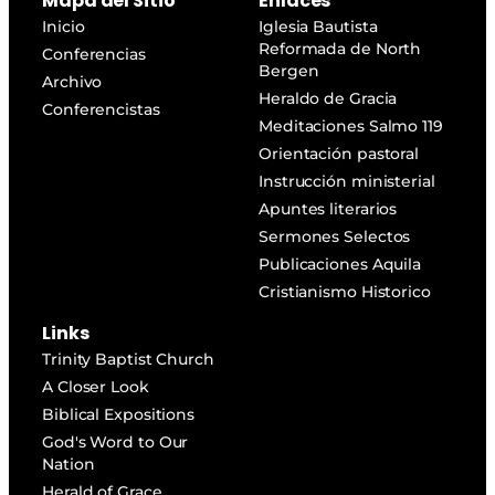
Mapa del Sitio
Enlaces
Inicio
Iglesia Bautista
Reformada de North
Conferencias
Bergen
Archivo
Heraldo de Gracia
Conferencistas
Meditaciones Salmo 119
Orientación pastoral
Instrucción ministerial
Apuntes literarios
Sermones Selectos
Publicaciones Aquila
Cristianismo Historico
Links
Trinity Baptist Church
A Closer Look
Biblical Expositions
God's Word to Our
Nation
Herald of Grace