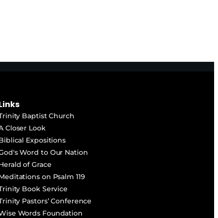
teclas
de
flecha
arriba/abajo
para
aumentar
o
Links
disminuir
Trinity Baptist Church
el
A Closer Look
Biblical Expositions
volumen.
God's Word to Our Nation
Herald of Grace
Meditations on Psalm 119
Trinity Book Service
Trinity Pastors’ Conference
Wise Words Foundation