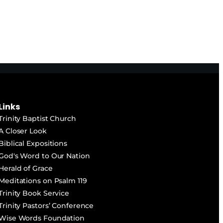
teclas
de
flecha
arriba/abajo
para
aumentar
o
Links
disminuir
Trinity Baptist Church
el
A Closer Look
Biblical Expositions
volumen.
God's Word to Our Nation
Herald of Grace
Meditations on Psalm 119
Trinity Book Service
Trinity Pastors’ Conference
Wise Words Foundation