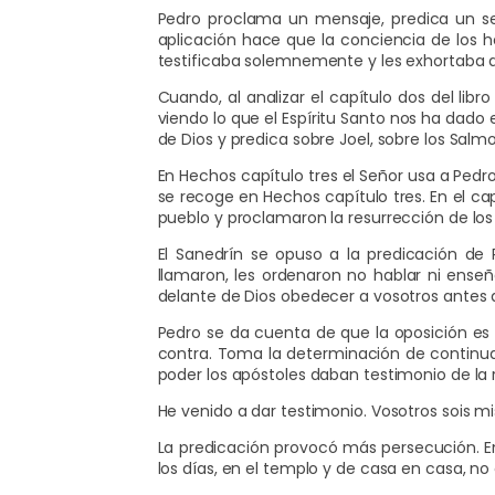
Pedro proclama un mensaje, predica un se
aplicación hace que la conciencia de los h
testificaba solemnemente y les exhortaba d
Cuando, al analizar el capítulo dos del li
viendo lo que el Espíritu Santo nos ha dado 
de Dios y predica sobre Joel, sobre los Salmo
En Hechos capítulo tres el Señor usa a Ped
se recoge en Hechos capítulo tres. En el ca
pueblo y proclamaron la resurrección de lo
El Sanedrín se opuso a la predicación de
llamaron, les ordenaron no hablar ni enseñ
delante de Dios obedecer a vosotros antes 
Pedro se da cuenta de que la oposición es 
contra. Toma la determinación de continuar
poder los apóstoles daban testimonio de la 
He venido a dar testimonio. Vosotros sois mis
La predicación provocó más persecución. En
los días, en el templo y de casa en casa, n