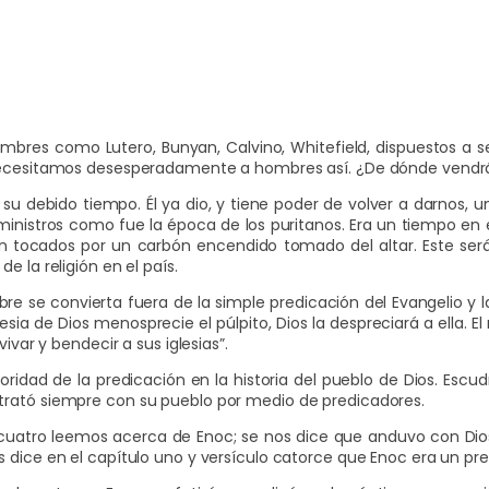
de
audio
es como Lutero, Bunyan, Calvino, Whitefield, dispuestos a se
. Necesitamos desesperadamente a hombres así. ¿De dónde vendr
 a su debido tiempo. Él ya dio, y tiene poder de volver a darnos
ministros como fue la época de los puritanos. Era un tiempo en 
n tocados por un carbón encendido tomado del altar. Este será
 la religión en el país.
e se convierta fuera de la simple predicación del Evangelio y l
esia de Dios menosprecie el púlpito, Dios la despreciará a ella. El
ivar y bendecir a sus iglesias”.
ioridad de la predicación en la historia del pueblo de Dios. Es
trató siempre con su pueblo por medio de predicadores.
ticuatro leemos acerca de Enoc; se nos dice que anduvo con Dios,
 dice en el capítulo uno y versículo catorce que Enoc era un pre