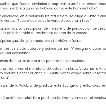
 aquellos que fueron enviados a capturar a Jesús se encontraro
 “Jamás hombre alguno ha hablado como este hombre habla”
dieciocho, en el versículo treinta y siete, se dirige a Pilato dici
la verdad. Todo el que es de la verdad escucha mi voz”.
a una voz. La descripción del ministerio de predicación de Jesús
ios de haber oído su testimonio acerca de la Verdad.
ípulos que, de igual modo, ellos también lo fueran.
lo tres, versículo catorce y quince vemos: “Y designó a doce, pa
expulsar demonios”.
ravés del cual se ataca a los poderes de la oscuridad.
Hechos tenemos el ministerio de estos hombres. Vayamos a Hech
ro recibiréis poder cuando el Espíritu Santo venga sobre vosotros
ierra”.
saje, de la Palabra, de predicar este Evangelio y esto, claro es
ué está haciendo? Está predicando. Observamos en el versícul