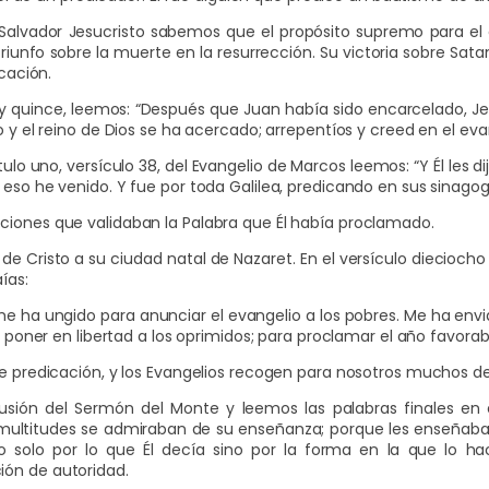
lvador Jesucristo sabemos que el propósito supremo para el c
iunfo sobre la muerte en la resurrección. Su victoria sobre Sataná
icación.
 y quince, leemos: “Después que Juan había sido encarcelado, Je
o y el reino de Dios se ha acercado; arrepentíos y creed en el eva
lo uno, versículo 38, del Evangelio de Marcos leemos: “Y Él les di
 eso he venido. Y fue por toda Galilea, predicando en sus sinag
ciones que validaban la Palabra que Él había proclamado.
e Cristo a su ciudad natal de Nazaret. En el versículo dieciocho
ías:
 me ha ungido para anunciar el evangelio a los pobres. Me ha envi
a poner en libertad a los oprimidos; para proclamar el año favorab
de predicación, y los Evangelios recogen para nosotros muchos d
sión del Sermón del Monte y leemos las palabras finales en el
s multitudes se admiraban de su enseñanza; porque les enseñab
 no solo por lo que Él decía sino por la forma en la que lo 
ión de autoridad.