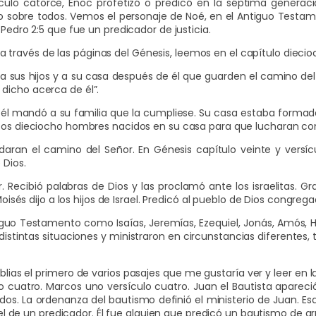
culo catorce, Enoc profetizó o predicó en la séptima generac
io sobre todos. Vemos el personaje de Noé, en el Antiguo Testa
 Pedro 2:5 que fue un predicador de justicia.
ravés de las páginas del Génesis, leemos en el capítulo diecioc
sus hijos y a su casa después de él que guarden el camino del Se
dicho acerca de él”.
y él mandó a su familia que la cumpliese. Su casa estaba formada
ntos dieciocho hombres nacidos en su casa para que lucharan con
rdaran el camino del Señor. En Génesis capítulo veinte y versí
 Dios.
Recibió palabras de Dios y las proclamó ante los israelitas. Gr
Moisés dijo a los hijos de Israel. Predicó al pueblo de Dios congrega
iguo Testamento como Isaías, Jeremías, Ezequiel, Jonás, Amós,
distintas situaciones y ministraron en circunstancias diferentes,
as el primero de varios pasajes que me gustaría ver y leer en la
lo cuatro. Marcos uno versículo cuatro. Juan el Bautista aparec
os. La ordenanza del bautismo definió el ministerio de Juan. Esa
ue el de un predicador. Él fue alguien que predicó un bautismo de