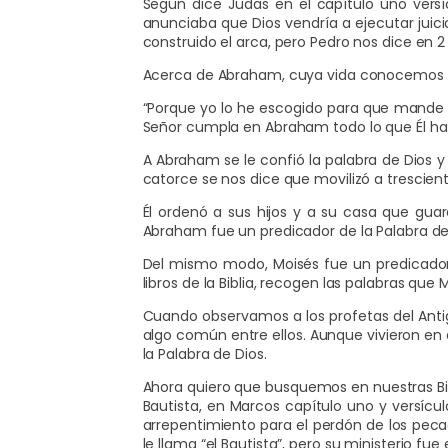
Según dice Judas en el capítulo uno versí
anunciaba que Dios vendría a ejecutar juic
construido el arca, pero Pedro nos dice en 2
Acerca de Abraham, cuya vida conocemos a t
“Porque yo lo he escogido para que mande a 
Señor cumpla en Abraham todo lo que Él ha 
A Abraham se le confió la palabra de Dios 
catorce se nos dice que movilizó a trescie
Él ordenó a sus hijos y a su casa que gua
Abraham fue un predicador de la Palabra de
Del mismo modo, Moisés fue un predicador. 
libros de la Biblia, recogen las palabras que 
Cuando observamos a los profetas del Ant
algo común entre ellos. Aunque vivieron en 
la Palabra de Dios.
Ahora quiero que busquemos en nuestras Bibli
Bautista, en Marcos capítulo uno y versícu
arrepentimiento para el perdón de los pecad
le llama “el Bautista”, pero su ministerio f