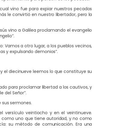
ual vino fue para expiar nuestros pecados
s le convirtió en nuestro libertador, pero la
sús vino a Galilea proclamando el evangelio
ngelio”.
jo: Vamos a otro lugar, a los pueblos vecinos,
ogas y expulsando demonios”.
 y el diecinueve leemos lo que constituye su
ado para proclamar libertad a los cautivos, y
le del Señor”.
e sus sermones.
 versículo veintiocho y en el veintinueve.
a como uno que tiene autoridad, y no como
hacía: su método de comunicación. Era una