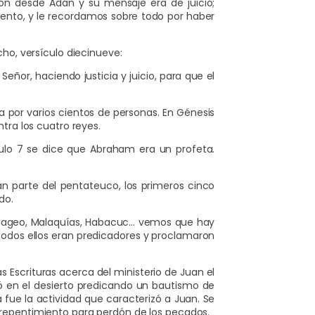
ión desde Adán y su mensaje era de juicio;
mento, y le recordamos sobre todo por haber
ho, versículo diecinueve:
ñor, haciendo justicia y juicio, para que el
 por varios cientos de personas. En Génesis
tra los cuatro reyes.
culo 7 se dice que Abraham era un profeta.
an parte del pentateuco, los primeros cinco
do.
 Hageo, Malaquías, Habacuc… vemos que hay
 todos ellos eran predicadores y proclamaron
s Escrituras acerca del ministerio de Juan el
ió en el desierto predicando un bautismo de
 fue la actividad que caracterizó a Juan. Se
 arrepentimiento para perdón de los pecados.