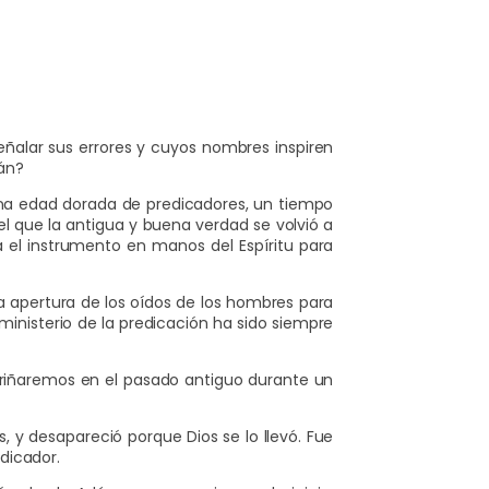
teclas
de
flecha
arriba/abajo
ñalar sus errores y cuyos nombres inspiren
para
án?
aumentar
, una edad dorada de predicadores, un tiempo
o
el que la antigua y buena verdad se volvió a
 el instrumento en manos del Espíritu para
disminuir
el
a apertura de los oídos de los hombres para
volumen.
 ministerio de la predicación ha sido siempre
cudriñaremos en el pasado antiguo durante un
 y desapareció porque Dios se lo llevó. Fue
dicador.