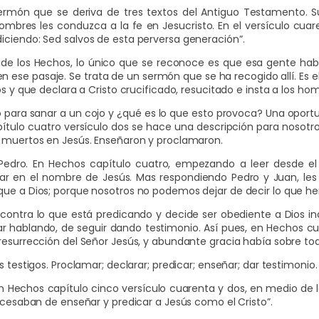
rmón que se deriva de tres textos del Antiguo Testamento. Su 
ombres les conduzca a la fe en Jesucristo. En el versículo cu
iciendo: Sed salvos de esta perversa generación”.
bro de los Hechos, lo único que se reconoce es que esa gente h
en ese pasaje. Se trata de un sermón que se ha recogido allí. Es e
s y que declara a Cristo crucificado, resucitado e insta a los hom
ro para sanar a un cojo y ¿qué es lo que esto provoca? Una opor
pítulo cuatro versículo dos se hace una descripción para nosotr
s muertos en Jesús. Enseñaron y proclamaron.
 Pedro. En Hechos capítulo cuatro, empezando a leer desde el
ar en el nombre de Jesús. Mas respondiendo Pedro y Juan, les 
que a Dios; porque nosotros no podemos dejar de decir lo que hem
contra lo que está predicando y decide ser obediente a Dios in
 hablando, de seguir dando testimonio. Así pues, en Hechos cuatr
resurrección del Señor Jesús, y abundante gracia había sobre todo
 testigos. Proclamar; declarar; predicar; enseñar; dar testimonio.
 Hechos capítulo cinco versículo cuarenta y dos, en medio de l
o cesaban de enseñar y predicar a Jesús como el Cristo”.