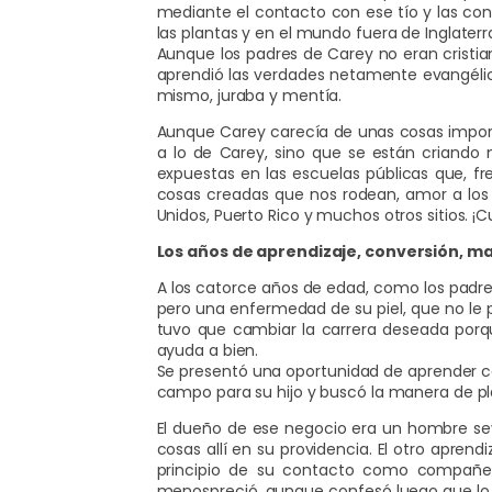
mediante el contacto con ese tío y las con
las plantas y en el mundo fuera de Inglaterr
Aunque los padres de Carey no eran cristia
aprendió las verdades netamente evangélicas
mismo, juraba y mentía.
Aunque Carey carecía de unas cosas importa
a lo de Carey, sino que se están criando
expuestas en las escuelas públicas que, f
cosas creadas que nos rodean, amor a los
Unidos, Puerto Rico y muchos otros sitios. ¡C
Los años de aprendizaje, conversión, mat
A los catorce años de edad, como los padre
pero una enfermedad de su piel, que no le p
tuvo que cambiar la carrera deseada porque
ayuda a bien.
Se presentó una oportunidad de aprender c
campo para su hijo y buscó la manera de pla
El dueño de ese negocio era un hombre se
cosas allí en su providencia. El otro apren
principio de su contacto como compañero
menospreció, aunque confesó luego que lo q