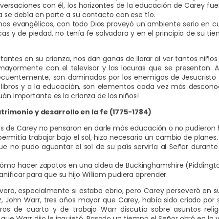
versaciones con él, los horizontes de la educación de Carey f
a se debía en parte a su contacto con ese tío.
nos evangélicos, con todo Dios proveyó un ambiente serio en c
 y de piedad, no tenía fe salvadora y en el principio de su tiemp
ntes en su crianza, nos dan ganas de llorar al ver tantos niño
 mayormente con el televisor y las locuras que se presentan.
recuentemente, son dominadas por los enemigos de Jesucristo y 
 libros y a la educación, son elementos cada vez más descon
uán importante es la crianza de los niños!
rimonio y desarrollo en la fe (1775-1784)
s de Carey no pensaron en darle más educación o no pudieron hace
ermitía trabajar bajo el sol, hizo necesario un cambio de plane
 no pudo aguantar el sol de su país serviría al Señor durante
ómo hacer zapatos en una aldea de Buckinghamshire (Piddingto
nificar para que su hijo William pudiera aprender.
vero, especialmente si estaba ebrio, pero Carey perseveró en 
diz, John Warr, tres años mayor que Carey, había sido criado por 
s de cuarto y de trabajo Warr discutía sobre asuntos reli
ue Warr dijo le inquietó. Pasado un tiempo el Señor obró en la 