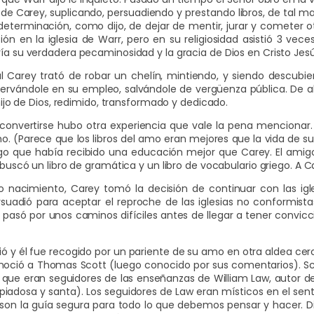
 de Carey, suplicando, persuadiendo y prestando libros, de tal m
a determinación, como dijo, de dejar de mentir, jurar y cometer
ción en la iglesia de Warr, pero en su religiosidad asistió 3 vec
vía su verdadera pecaminosidad y la gracia de Dios en Cristo Jesú
 Carey trató de robar un chelín, mintiendo, y siendo descubie
ervándole en su empleo, salvándole de vergüenza pública. De allí 
 hijo de Dios, redimido, transformado y dedicado.
convertirse hubo otra experiencia que vale la pena mencionar
 (Parece que los libros del amo eran mejores que la vida de s
igo que había recibido una educación mejor que Carey. El amigo 
e buscó un libro de gramática y un libro de vocabulario griego. A 
nacimiento, Carey tomó la decisión de continuar con las igl
suadió para aceptar el reproche de las iglesias no conformist
 pasó por unos caminos difíciles antes de llegar a tener convic
 y él fue recogido por un pariente de su amo en otra aldea cer
conoció a Thomas Scott (luego conocido por sus comentarios). Sco
que eran seguidores de las enseñanzas de William Law, autor de 
 piadosa y santa). Los seguidores de Law eran místicos en el sen
 son la guía segura para todo lo que debemos pensar y hacer. Di