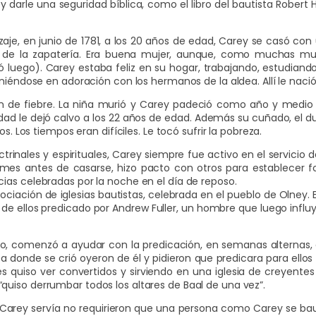
 darle una seguridad bíblica, como el libro del bautista Robert Ha
aje, en junio de 1781, a los 20 años de edad, Carey se casó con 
o de la zapatería. Era buena mujer, aunque, como muchas muj
ñó luego). Carey estaba feliz en su hogar, trabajando, estudiand
niéndose en adoración con los hermanos de la aldea. Allí le nació
n de fiebre. La niña murió y Carey padeció como año y medio c
dad le dejó calvo a los 22 años de edad. Además su cuñado, el du
s. Los tiempos eran difíciles. Le tocó sufrir la pobreza.
rinales y espirituales, Carey siempre fue activo en el servicio 
mes antes de casarse, hizo pacto con otros para establecer for
ias celebradas por la noche en el día de reposo.
sociación de iglesias bautistas, celebrada en el pueblo de Olney.
e ellos predicado por Andrew Fuller, un hombre que luego influ
o, comenzó a ayudar con la predicación, en semanas alternas, e
 donde se crió oyeron de él y pidieron que predicara para ellos
es quiso ver convertidos y sirviendo en una iglesia de creyentes 
uiso derrumbar todos los altares de Baal de una vez”.
 Carey servía no requirieron que una persona como Carey se ba