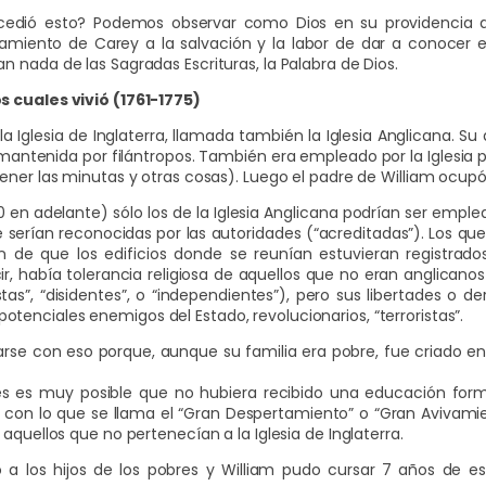
ucedió esto? Podemos observar como Dios en su providencia 
amiento de Carey a la salvación y la labor de dar a conocer 
 nada de las Sagradas Escrituras, la Palabra de Dios.
s cuales vivió (1761-1775)
a Iglesia de Inglaterra, llamada también la Iglesia Anglicana. S
 mantenida por filántropos. También era empleado por la Iglesia
ener las minutas y otras cosas). Luego el padre de William ocup
en adelante) sólo los de la Iglesia Anglicana podrían ser empleado
erían reconocidas por las autoridades (“acreditadas”). Los que
ón de que los edificios donde se reunían estuvieran registrados
cir, había tolerancia religiosa de aquellos que no eran anglican
as”, “disidentes”, o “independientes”), pero sus libertades o d
enciales enemigos del Estado, revolucionarios, “terroristas”.
rse con eso porque, aunque su familia era pobre, fue criado entr
tes es muy posible que no hubiera recibido una educación form
 con lo que se llama el “Gran Despertamiento” o “Gran Avivami
aquellos que no pertenecían a la Iglesia de Inglaterra.
 a los hijos de los pobres y William pudo cursar 7 años de es