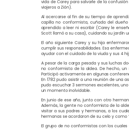
vida de Carey para salvarle de la confusión y
viajeros a Zión).
Al acercarse al fin de su tiempo de aprendiz
capilla no conformista, cuñada del dueñ
aprendido a leer ni escribir (Carey le ense
Scott llamó a su casa), cuidando su jardín u
El año siguiente Carey y su hija enfermaro
cumplir sus responsabilidades. Esa enferme
ayudar con el cuidado de la viuda y sus 4 hijo
A pesar de la carga pesada y sus luchas doct
no conformista de la aldea. De hecho, un 
Participó activamente en algunas conferenc
En 1782 pudo asistir a una reunión de una a
pudo escuchar 3 sermones excelentes, uno d
un momento inolvidable.
En junio de ese año, junto con otro herman
Además, la gente no conformista de la aldea
visitar a sus padres y hermanas, a los cual
hermanas se acordaron de su celo y como “q
El grupo de no conformistas con los cuales