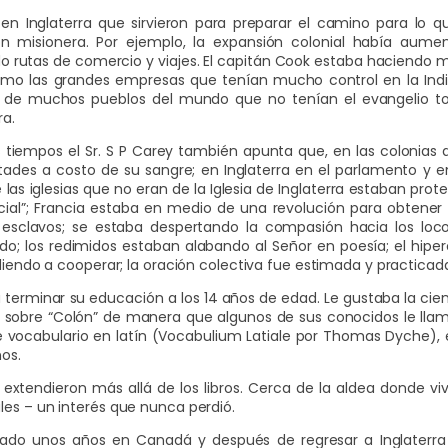
n Inglaterra que sirvieron para preparar el camino para lo q
 misionera. Por ejemplo, la expansión colonial había aument
do rutas de comercio y viajes. El capitán Cook estaba haciendo ma
(como las grandes empresas que tenían mucho control en la Indi
o de muchos pueblos del mundo que no tenían el evangelio toc
ra.
 tiempos el Sr. S P Carey también apunta que, en las colonias d
tades a costo de su sangre; en Inglaterra en el parlamento y 
las iglesias que no eran de la Iglesia de Inglaterra estaban pro
oficial”; Francia estaba en medio de una revolución para obtene
sclavos; se estaba despertando la compasión hacia los locos
do; los redimidos estaban alabando al Señor en poesía; el hipe
ndiendo a cooperar; la oración colectiva fue estimada y practic
 terminar su educación a los 14 años de edad. Le gustaba la cienc
bros sobre “Colón” de manera que algunos de sus conocidos le lla
vocabulario en latín (Vocabulium Latiale por Thomas Dyche), el
os.
 extendieron más allá de los libros. Cerca de la aldea donde v
les – un interés que nunca perdió.
ado unos años en Canadá y después de regresar a Inglaterra 