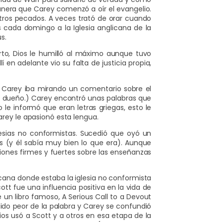
anera que Carey comenzó a oír el evangelio.
 otros pecados. A veces trató de orar cuando
es cada domingo a la Iglesia anglicana de la
s.
rto, Dios le humilló al máximo aunque tuvo
en adelante vio su falta de justicia propia,
. Carey iba mirando un comentario sobre el
u dueño.) Carey encontró unas palabras que
le informó que eran letras griegas, esto le
Carey le apasionó esta lengua.
esias no conformistas. Sucedió que oyó un
as (y él sabía muy bien lo que era). Aunque
ciones firmes y fuertes sobre las enseñanzas
cana donde estaba la iglesia no conformista
tt fue una influencia positiva en la vida de
un libro famoso, A Serious Call to a Devout
tido peor de la palabra y Carey se confundió
os usó a Scott y a otros en esa etapa de la