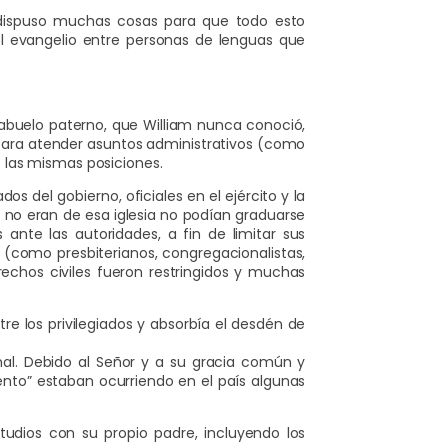
dispuso muchas cosas para que todo esto
el evangelio entre personas de lenguas que
u abuelo paterno, que William nunca conoció,
 para atender asuntos administrativos (como
ó las mismas posiciones.
s del gobierno, oficiales en el ejército y la
 no eran de esa iglesia no podían graduarse
 ante las autoridades, a fin de limitar sus
os (como presbiterianos, congregacionalistas,
erechos civiles fueron restringidos y muchas
e los privilegiados y absorbía el desdén de
al. Debido al Señor y a su gracia común y
ento” estaban ocurriendo en el país algunas
tudios con su propio padre, incluyendo los