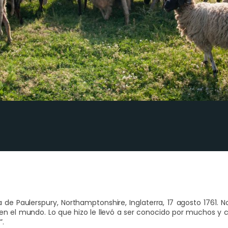
a de Paulerspury, Northamptonshire, Inglaterra, 17 agosto 1761
 en el mundo. Lo que hizo le llevó a ser conocido por muchos 
”.