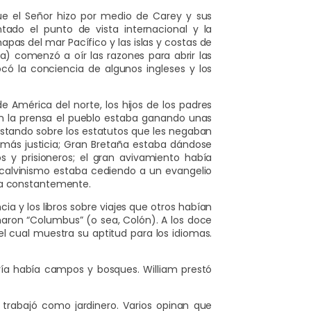
ue el Señor hizo por medio de Carey y sus
ado el punto de vista internacional y la
pas del mar Pacífico y las islas y costas de
a) comenzó a oír las razones para abrir las
ó la conciencia de algunos ingleses y los
e América del norte, los hijos de los padres
en la prensa el pueblo estaba ganando unas
testando sobre los estatutos que les negaban
r más justicia; Gran Bretaña estaba dándose
 y prisioneros; el gran avivamiento había
rcalvinismo estaba cediendo a un evangelio
ada constantemente.
ia y los libros sobre viajes que otros habían
maron “Columbus” (o sea, Colón). A los doce
 cual muestra su aptitud para los idiomas.
ivía había campos y bosques. William prestó
trabajó como jardinero. Varios opinan que