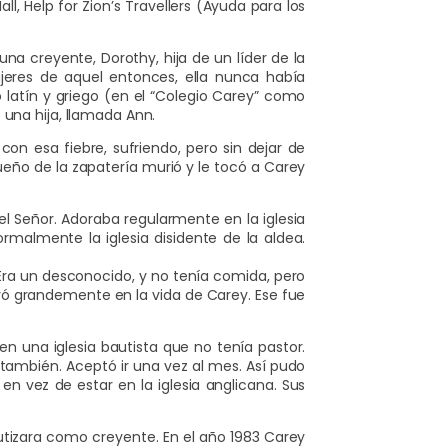
ll, Help for Zion’s Travellers (Ayuda para los
una creyente, Dorothy, hija de un líder de la
eres de aquel entonces, ella nunca había
o latín y griego (en el “Colegio Carey” como
 una hija, llamada Ann.
on esa fiebre, sufriendo, pero sin dejar de
eño de la zapatería murió y le tocó a Carey
del Señor. Adoraba regularmente en la iglesia
malmente la iglesia disidente de la aldea.
 Era un desconocido, y no tenía comida, pero
yó grandemente en la vida de Carey. Ese fue
n una iglesia bautista que no tenía pastor.
 también. Aceptó ir una vez al mes. Así pudo
en vez de estar en la iglesia anglicana. Sus
utizara como creyente. En el año 1983 Carey