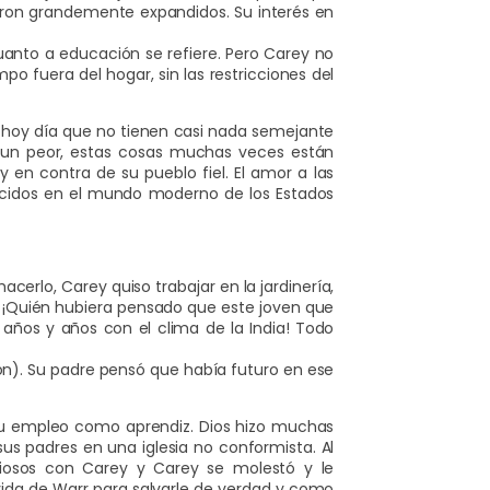
ueron grandemente expandidos. Su interés en
uanto a educación se refiere. Pero Carey no
o fuera del hogar, sin las restricciones del
s hoy día que no tienen casi nada semejante
 Aun peor, estas cosas muchas veces están
en contra de su pueblo fiel. El amor a las
ocidos en el mundo moderno de los Estados
rlo, Carey quiso trabajar en la jardinería,
s. ¡Quién hubiera pensado que este joven que
 años y años con el clima de la India! Todo
n). Su padre pensó que había futuro en ese
su empleo como aprendiz. Dios hizo muchas
sus padres en una iglesia no conformista. Al
giosos con Carey y Carey se molestó y le
vida de Warr para salvarle de verdad y como