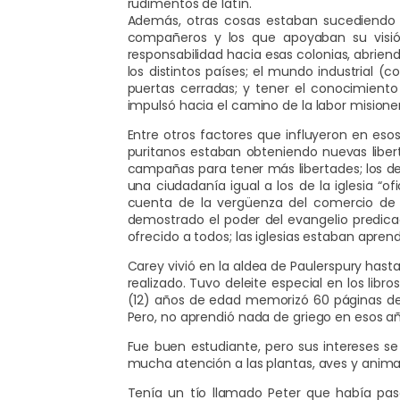
rudimentos de latín.
Además, otras cosas estaban sucediendo e
compañeros y los que apoyaban su visión
responsabilidad hacia esas colonias, abrien
los distintos países; el mundo industrial 
puertas cerradas; y tener el conocimient
impulsó hacia el camino de la labor misione
Entre otros factores que influyeron en esos
puritanos estaban obteniendo nuevas liber
campañas para tener más libertades; los de 
una ciudadanía igual a los de la iglesia “
cuenta de la vergüenza del comercio de e
demostrado el poder del evangelio predica
ofrecido a todos; las iglesias estaban apre
Carey vivió en la aldea de Paulerspury hasta
realizado. Tuvo deleite especial en los li
(12) años de edad memorizó 60 páginas de 
Pero, no aprendió nada de griego en esos añ
Fue buen estudiante, pero sus intereses se
mucha atención a las plantas, aves y anima
Tenía un tío llamado Peter que había pas