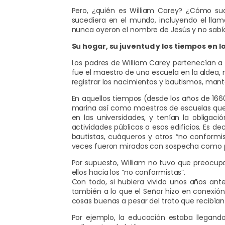
Pero, ¿quién es William Carey? ¿Cómo s
sucediera en el mundo, incluyendo el llam
nunca oyeron el nombre de Jesús y no sabían
Su hogar, su juventud y los tiempos en lo
Los padres de William Carey pertenecían a l
fue el maestro de una escuela en la aldea,
registrar los nacimientos y bautismos, mant
En aquellos tiempos (desde los años de 1660 
marina así como maestros de escuelas que s
en las universidades, y tenían la obligaci
actividades públicas a esos edificios. Es de
bautistas, cuáqueros y otros “no conformist
veces fueron mirados con sospecha como pot
Por supuesto, William no tuvo que preocupa
ellos hacia los “no conformistas”.
Con todo, si hubiera vivido unos años an
también a lo que el Señor hizo en conexión
cosas buenas a pesar del trato que recibían 
Por ejemplo, la educación estaba llegando