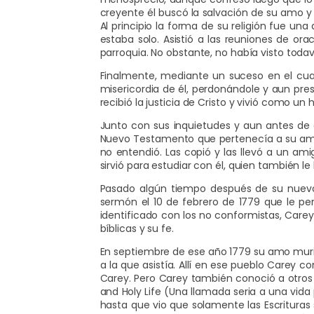
creyente él buscó la salvación de su amo y
Al principio la forma de su religión fue un
estaba solo. Asistió a las reuniones de ora
parroquia. No obstante, no había visto toda
Finalmente, mediante un suceso en el cual
misericordia de él, perdonándole y aun pres
recibió la justicia de Cristo y vivió como un
Junto con sus inquietudes y aun antes de 
Nuevo Testamento que pertenecía a su amo.
no entendió. Las copió y las llevó a un am
sirvió para estudiar con él, quien también l
Pasado algún tiempo después de su nuevo 
sermón el 10 de febrero de 1779 que le per
identificado con los no conformistas, Carey
bíblicas y su fe.
En septiembre de ese año 1779 su amo murió
a la que asistía. Allí en ese pueblo Carey 
Carey. Pero Carey también conoció a otros 
and Holy Life (Una llamada seria a una vida
hasta que vio que solamente las Escrituras