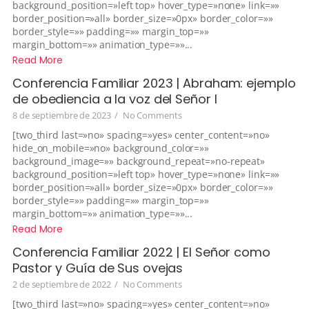
background_position=»left top» hover_type=»none» link=»»
border_position=»all» border_size=»0px» border_color=»»
border_style=»» padding=»» margin_top=»»
margin_bottom=»» animation_type=»»...
Read More
Conferencia Familiar 2023 | Abraham: ejemplo
de obediencia a la voz del Señor I
8 de septiembre de 2023
/
No Comments
[two_third last=»no» spacing=»yes» center_content=»no»
hide_on_mobile=»no» background_color=»»
background_image=»» background_repeat=»no-repeat»
background_position=»left top» hover_type=»none» link=»»
border_position=»all» border_size=»0px» border_color=»»
border_style=»» padding=»» margin_top=»»
margin_bottom=»» animation_type=»»...
Read More
Conferencia Familiar 2022 | El Señor como
Pastor y Guía de Sus ovejas
2 de septiembre de 2022
/
No Comments
[two_third last=»no» spacing=»yes» center_content=»no»