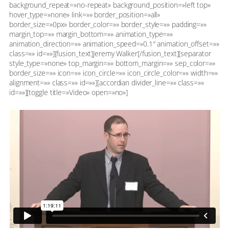
background_repeat=»no-repeat» background_position=»left top»
hover_type=»none» link=»» border_position=»all»
border_size=»0px» border_color=»» border_style=»» padding=»»
margin_top=»» margin_bottom=»» animation_type=»»
animation_direction=»» animation_speed=»0.1″ animation_offset=»»
class=»» id=»»][fusion_text]Jeremy Walker[/fusion_text][separator
style_type=»none» top_margin=»» bottom_margin=»» sep_color=»»
border_size=»» icon=»» icon_circle=»» icon_circle_color=»» width=»»
alignment=»» class=»» id=»»][accordian divider_line=»» class=»»
id=»»][toggle title=»Video» open=»no»]