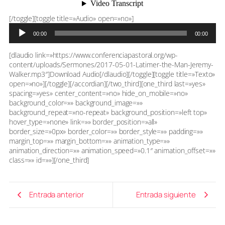
Reproductor
[/toggle][toggle title=»Audio» open=»no»]
de
00:00
00:00
audio
[dlaudio link=»https://www.conferenciapastoral.org/wp-
content/uploads/Sermones/2017-05-01-Latimer-the-Man-Jeremy-
Walker.mp3″]Download Audio[/dlaudio][/toggle][toggle title=»Texto»
open=»no»][/toggle][/accordian][/two_third][one_third last=»yes»
spacing=»yes» center_content=»no» hide_on_mobile=»no»
background_color=»» background_image=»»
background_repeat=»no-repeat» background_position=»left top»
hover_type=»none» link=»» border_position=»all»
border_size=»0px» border_color=»» border_style=»» padding=»»
margin_top=»» margin_bottom=»» animation_type=»»
animation_direction=»» animation_speed=»0.1″ animation_offset=»»
class=»» id=»»][/one_third]
Entrada anterior
Entrada siguiente