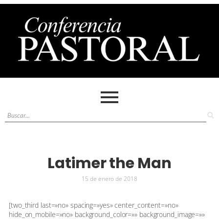
Latimer the Man
15 de enero de 2018
[two_third last=»no» spacing=»yes» center_content=»no»
hide_on_mobile=»no» background_color=»» background_image=»»