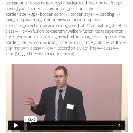
background_repeat=»no-repeat» background_position=»left top»
hover_type=»none» link=»» border_position=»all»
border_size=»0px» border_color=»» border_style=»» padding=»»
margin_top=»» margin_bottom=»» animation_type=»»
animation_direction=»» animation_speed=»0.1″ animation_offset=»»
class=»» id=»»][fusion_text]Jeremy Walker[/fusion_text][separator
style_type=»none» top_margin=»» bottom_margin=»» sep_color=»»
border_size=»» icon=»» icon_circle=»» icon_circle_color=»» width=»»
alignment=»» class=»» id=»»][accordian divider_line=»» class=»»
id=»»][toggle title=»Video» open=»no»]