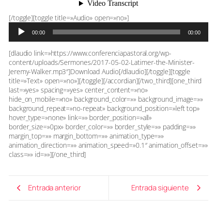
Reproductor
[/toggle][toggle title=»Audio» open=»no»]
de
00:00
00:00
audio
[dlaudio link=»https://www.conferenciapastoral.org/wp-
content/uploads/Sermones/2017-05-02-Latimer-the-Minister-
Jeremy-Walker.mp3″]Download Audio[/dlaudio][/toggle][toggle
title=»Text» open=»no»][/toggle][/accordian][/two_third][one_third
last=»yes» spacing=»yes» center_content=»no»
hide_on_mobile=»no» background_color=»» background_image=»»
background_repeat=»no-repeat» background_position=»left top»
hover_type=»none» link=»» border_position=»all»
border_size=»0px» border_color=»» border_style=»» padding=»»
margin_top=»» margin_bottom=»» animation_type=»»
animation_direction=»» animation_speed=»0.1″ animation_offset=»»
class=»» id=»»][/one_third]
Entrada anterior
Entrada siguiente