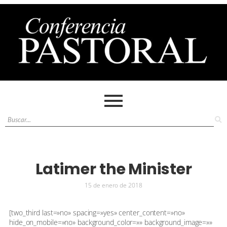
Latimer the Minister
15 de enero de 2018
[two_third last=»no» spacing=»yes» center_content=»no»
hide_on_mobile=»no» background_color=»» background_image=»»