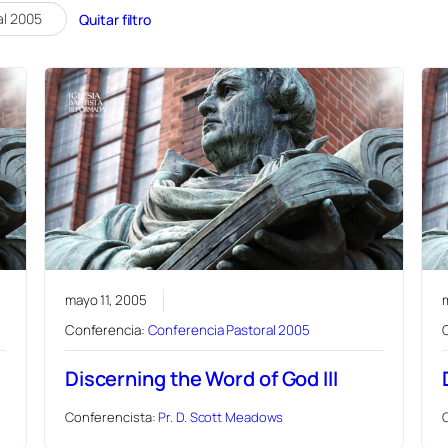
al 2005
Quitar filtro
mayo 11, 2005
Conferencia:
Conferencia Pastoral 2005
Discerning the Word of God III
Conferencista:
Pr. D. Scott Meadows