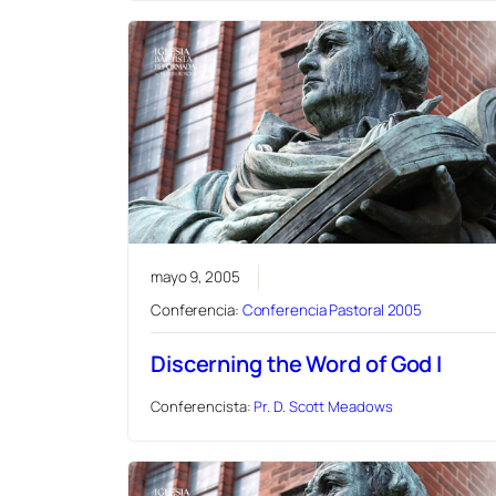
mayo 9, 2005
Conferencia:
Conferencia Pastoral 2005
Discerning the Word of God I
Conferencista:
Pr. D. Scott Meadows