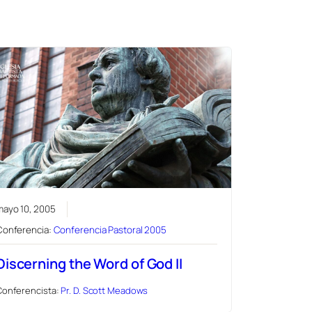
mayo 10, 2005
Conferencia:
Conferencia Pastoral 2005
Discerning the Word of God II
Conferencista:
Pr. D. Scott Meadows