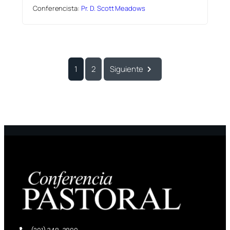
Conferencista:
Pr. D. Scott Meadows
1
2
Siguiente