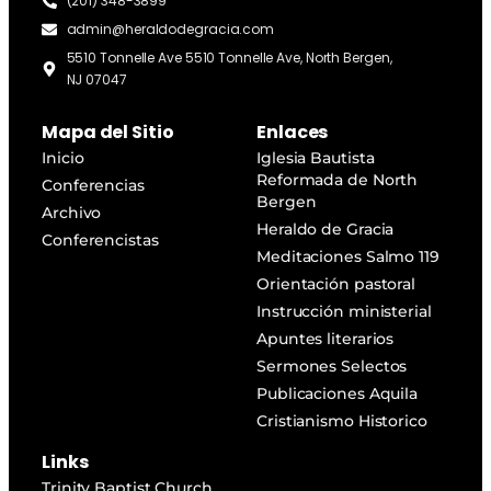
(201) 348-3899
admin@heraldodegracia.com
5510 Tonnelle Ave 5510 Tonnelle Ave, North Bergen,
NJ 07047
Mapa del Sitio
Enlaces
Inicio
Iglesia Bautista
Reformada de North
Conferencias
Bergen
Archivo
Heraldo de Gracia
Conferencistas
Meditaciones Salmo 119
Orientación pastoral
Instrucción ministerial
Apuntes literarios
Sermones Selectos
Publicaciones Aquila
Cristianismo Historico
Links
Trinity Baptist Church